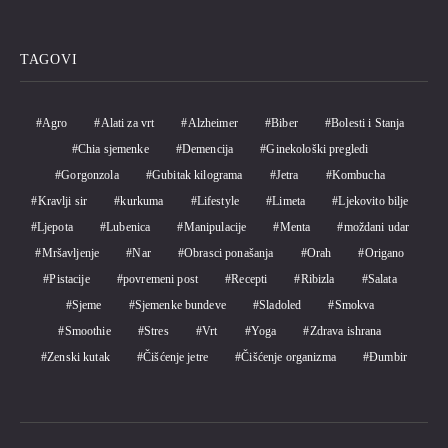
TAGOVI
Agro
Alati za vrt
Alzheimer
Biber
Bolesti i Stanja
Chia sjemenke
Demencija
Ginekološki pregledi
Gorgonzola
Gubitak kilograma
Jetra
Kombucha
Kravlji sir
kurkuma
Lifestyle
Limeta
Ljekovito bilje
Ljepota
Lubenica
Manipulacije
Menta
moždani udar
Mršavljenje
Nar
Obrasci ponašanja
Orah
Origano
Pistacije
povremeni post
Recepti
Ribizla
Salata
Sjeme
Sjemenke bundeve
Sladoled
Smokva
Smoothie
Stres
Vrt
Yoga
Zdrava ishrana
Zenski kutak
Čišćenje jetre
Čišćenje organizma
Đumbir