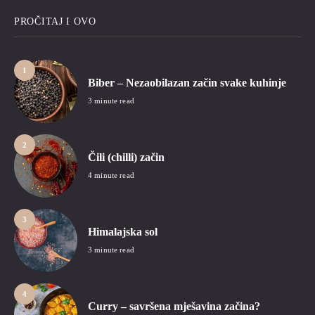
PROČITAJ I OVO
1
Biber – Nezaobilazan začin svake kuhinje
3 minute read
2
Čili (chilli) začin
4 minute read
3
Himalajska sol
3 minute read
4
Curry – savršena mješavina začina?