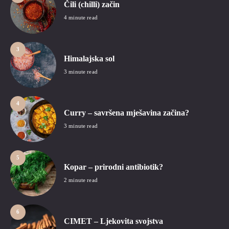
Čili (chilli) začin
4 minute read
3
Himalajska sol
3 minute read
4
Curry – savršena mješavina začina?
3 minute read
5
Kopar – prirodni antibiotik?
2 minute read
6
CIMET – Ljekovita svojstva