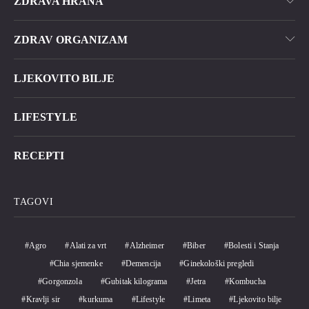
ZDRAVA HRANA
ZDRAV ORGANIZAM
LJEKOVITO BILJE
LIFESTYLE
RECEPTI
TAGOVI
Agro
Alati za vrt
Alzheimer
Biber
Bolesti i Stanja
Chia sjemenke
Demencija
Ginekološki pregledi
Gorgonzola
Gubitak kilograma
Jetra
Kombucha
Kravlji sir
kurkuma
Lifestyle
Limeta
Ljekovito bilje