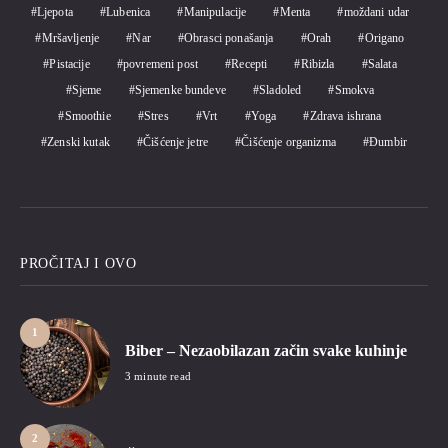
Ljepota
Lubenica
Manipulacije
Menta
moždani udar
Mršavljenje
Nar
Obrasci ponašanja
Orah
Origano
Pistacije
povremeni post
Recepti
Ribizla
Salata
Sjeme
Sjemenke bundeve
Sladoled
Smokva
Smoothie
Stres
Vrt
Yoga
Zdrava ishrana
Zenski kutak
Čišćenje jetre
Čišćenje organizma
Đumbir
PROČITAJ I OVO
1
Biber – Nezaobilazan začin svake kuhinje
3 minute read
2