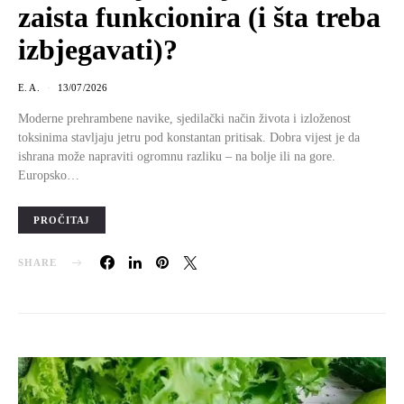
zaista funkcionira (i šta treba
izbjegavati)?
E. A.
13/07/2026
Moderne prehrambene navike, sjedilački način života i izloženost
toksinima stavljaju jetru pod konstantan pritisak. Dobra vijest je da
ishrana može napraviti ogromnu razliku – na bolje ili na gore.
Europsko…
PROČITAJ
SHARE