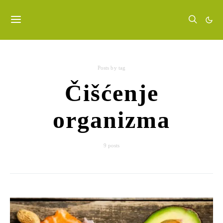
Posts by tag
Čišćenje
organizma
9 posts