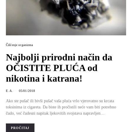
Čišćenje organizma
Najbolji prirodni način da
OČISTITE PLUĆA od
nikotina i katrana!
E. A.
05/01/2018
Ako ste pušač ili bivši pušač vaša pluća vrlo vjerovatno su krcata
toksinima iz cigareta. Da biste ih pročistili neće vam biti potrebno
čudo, već čudesni napitak ljekovitih svojstava napravljen…
PROČITAJ