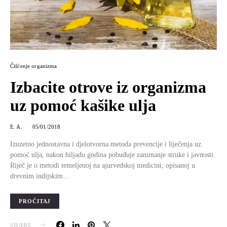
Čišćenje organizma
Izbacite otrove iz organizma
uz pomoć kašike ulja
E. A.
05/01/2018
Izuzetno jednostavna i djelotvorna metoda prevencije i liječenja uz
pomoć ulja, nakon hiljadu godina pobuđuje zanimanje struke i javnosti.
Riječ je o metodi temeljenoj na ajurvedskoj medicini, opisanoj u
drevnim indijskim…
PROČITAJ
SHARE