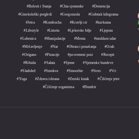
Bolesti i Stanja
Chia sjemenke
Demencija
Ginekološki pregledi
Gorgonzola
Gubitak kilograma
Jetra
Kombucha
Kravlji sir
kurkuma
Lifestyle
Limeta
Ljekovito bilje
Ljepota
Lubenica
Manipulacije
Menta
moždani udar
Mršavljenje
Nar
Obrasci ponašanja
Orah
Origano
Pistacije
povremeni post
Recepti
Ribizla
Salata
Sjeme
Sjemenke bundeve
Sladoled
Smokva
Smoothie
Stres
Vrt
Yoga
Zdrava ishrana
Zenski kutak
Čišćenje jetre
Čišćenje organizma
Đumbir