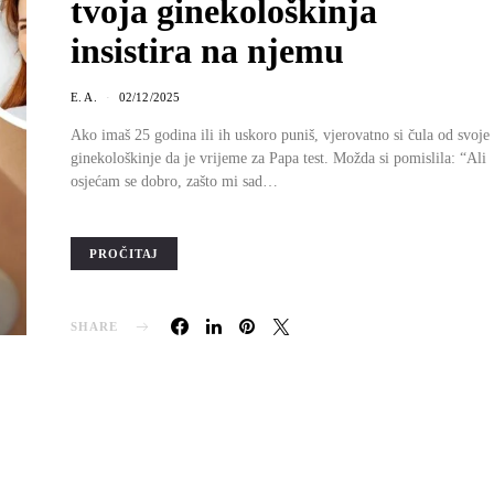
tvoja ginekološkinja
insistira na njemu
E. A.
02/12/2025
Ako imaš 25 godina ili ih uskoro puniš, vjerovatno si čula od svoje
ginekološkinje da je vrijeme za Papa test. Možda si pomislila: “Ali
osjećam se dobro, zašto mi sad…
PROČITAJ
SHARE