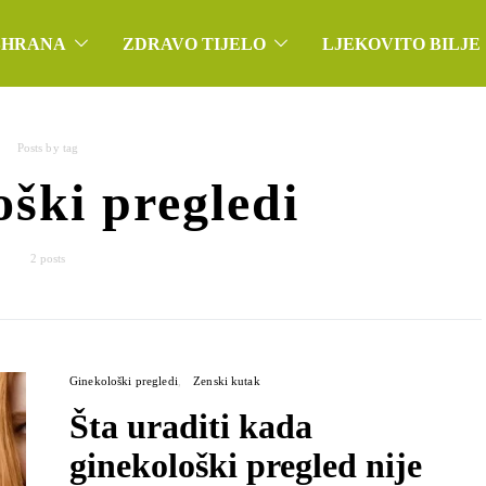
SHRANA
ZDRAVO TIJELO
LJEKOVITO BILJE
Posts by tag
ški pregledi
2 posts
Ginekološki pregledi
Zenski kutak
Šta uraditi kada
ginekološki pregled nije