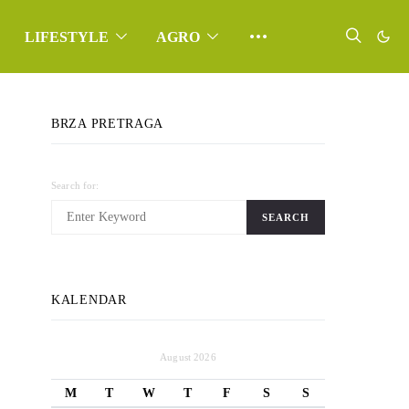
LIFESTYLE
AGRO
BRZA PRETRAGA
Search for:
SEARCH
KALENDAR
August 2026
M
T
W
T
F
S
S