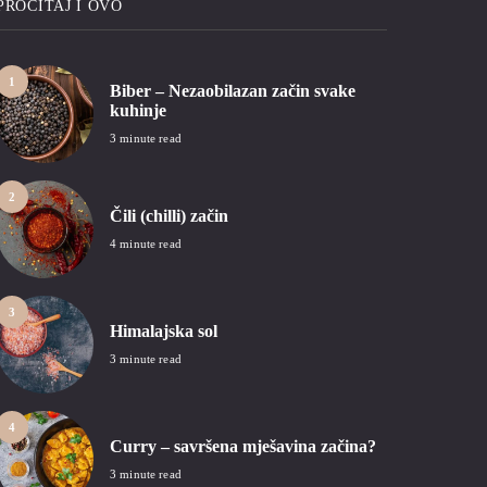
PROČITAJ I OVO
1
Biber – Nezaobilazan začin svake
kuhinje
3 minute read
2
Čili (chilli) začin
4 minute read
3
Himalajska sol
3 minute read
4
Curry – savršena mješavina začina?
3 minute read