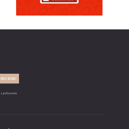
UBSCRIBE
zi s pohranom