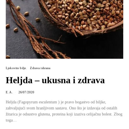
Ljekovito bilje
Zdrava ishrana
Heljda – ukusna i zdrava
E. A.
26/07/2020
Heljda (Fagopyrum esculentum ) je pravo bogastvo od biljke,
zahvaljujući svom hranljivom sastavu. Ono što je izdavaja od ostalih
žitarica je odsustvo glutena, proteina koji izaziva celijačnu bolest. Zbog
toga…