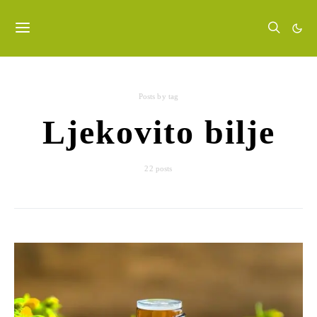
Posts by tag
Ljekovito bilje
22 posts