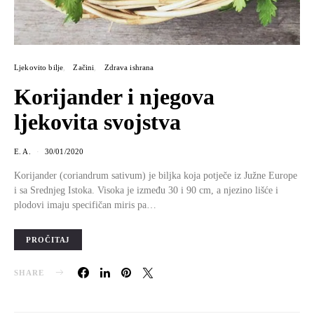
Ljekovito bilje
Začini
Zdrava ishrana
Korijander i njegova
ljekovita svojstva
E. A.
30/01/2020
Korijander (coriandrum sativum) je biljka koja potječe iz Južne Europe
i sa Srednjeg Istoka. Visoka je između 30 i 90 cm, a njezino lišće i
plodovi imaju specifičan miris pa…
PROČITAJ
SHARE