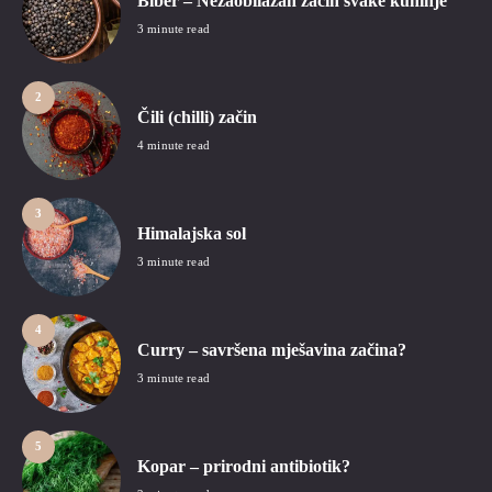
Biber – Nezaobilazan začin svake kuhinje
3 minute read
2
Čili (chilli) začin
4 minute read
3
Himalajska sol
3 minute read
4
Curry – savršena mješavina začina?
3 minute read
5
Kopar – prirodni antibiotik?