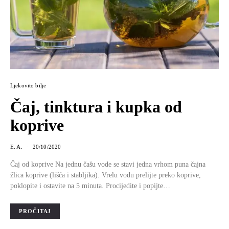
Ljekovito bilje
Čaj, tinktura i kupka od
koprive
E. A.
20/10/2020
Čaj od koprive Na jednu čašu vode se stavi jedna vrhom puna čajna
žlica koprive (lišća i stabljika). Vrelu vodu prelijte preko koprive,
poklopite i ostavite na 5 minuta. Procijedite i popijte…
PROČITAJ