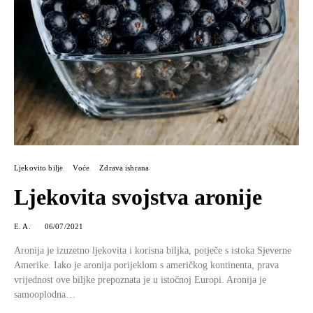
Ljekovito bilje
Voće
Zdrava ishrana
Ljekovita svojstva aronije
E. A.
06/07/2021
Aronija je izuzetno ljekovita i korisna biljka, potječe s istoka Sjeverne
Amerike. Iako je aronija porijeklom s američkog kontinenta, prava
vrijednost ove biljke prepoznata je u istočnoj Europi. Aronija je
samooplodna…