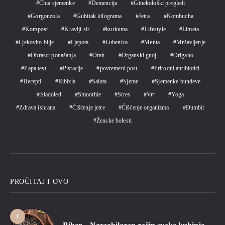
Chia sjemenke
Demencija
Ginekološki pregledi
Gorgonzola
Gubitak kilograma
Jetra
Kombucha
Kompost
Kravlji sir
kurkuma
Lifestyle
Limeta
Ljekovito bilje
Ljepota
Lubenica
Menta
Mršavljenje
Obrasci ponašanja
Orah
Organski gnoj
Origano
Papa test
Pistacije
povremeni post
Prirodni antibiotici
Recepti
Ribizla
Salata
Sjeme
Sjemenke bundeve
Sladoled
Smoothie
Stres
Vrt
Yoga
Zdrava ishrana
Čišćenje jetre
Čišćenje organizma
Đumbir
Ženske bolesti
PROČITAJ I OVO
1