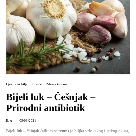
Ljekovito bilje
Povrće
Zdrava ishrana
Bijeli luk – Češnjak –
Prirodni antibiotik
E. A.
05/09/2021
Bijeli luk – češnjak (allium sativum) je biljka vrlo jakog i jetkog okusa,