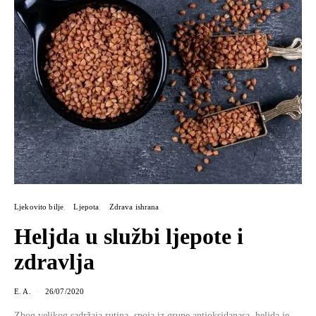
Ljekovito bilje
Ljepota
Zdrava ishrana
Heljda u službi ljepote i
zdravlja
E. A.
26/07/2020
Zbog velikog sadržaja rutina, spoja iz grupe antioksidanasa, heljda je