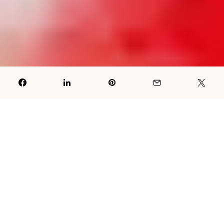
Višnja je jedno od najcjenjenijih voća u voćnjacima diljem
svijeta. Njena specifična kiselkasta aroma, bogatstvo hranjivih
tvari i ljekovita svojstva čine je nezaobilaznim dodatkom zdravoj
prehrani. U ovom članku ćemo istražiti porijeklo višnje, njene
zdravstvene prednosti, moguće nuspojave, kao i najbolje načine
za njenu konzumaciju i kombiniranje u raznim jelima.