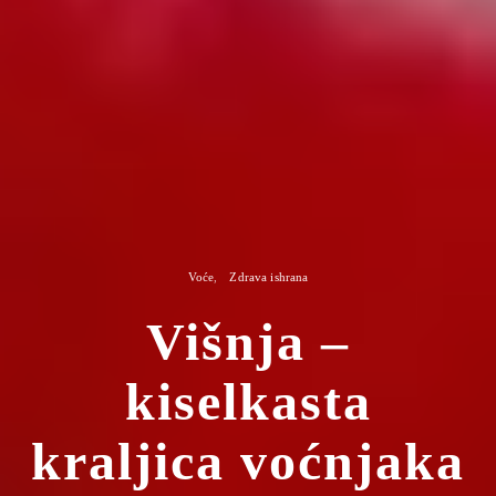
Voće
Zdrava ishrana
Višnja –
kiselkasta
kraljica voćnjaka