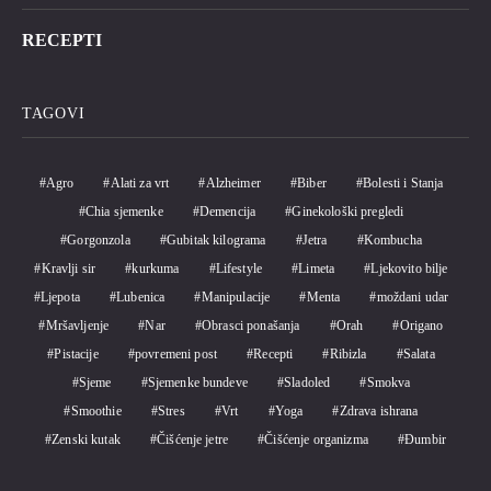
RECEPTI
TAGOVI
Agro
Alati za vrt
Alzheimer
Biber
Bolesti i Stanja
Chia sjemenke
Demencija
Ginekološki pregledi
Gorgonzola
Gubitak kilograma
Jetra
Kombucha
Kravlji sir
kurkuma
Lifestyle
Limeta
Ljekovito bilje
Ljepota
Lubenica
Manipulacije
Menta
moždani udar
Mršavljenje
Nar
Obrasci ponašanja
Orah
Origano
Pistacije
povremeni post
Recepti
Ribizla
Salata
Sjeme
Sjemenke bundeve
Sladoled
Smokva
Smoothie
Stres
Vrt
Yoga
Zdrava ishrana
Zenski kutak
Čišćenje jetre
Čišćenje organizma
Đumbir