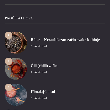
PROČITAJ I OVO
1
Biber – Nezaobilazan začin svake kuhinje
3 minute read
2
Čili (chilli) začin
4 minute read
3
Himalajska sol
3 minute read