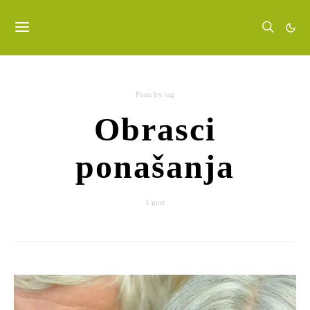
Posts by tag
Obrasci
ponašanja
1 post