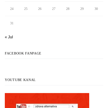
24
25
26
27
28
29
30
31
« Jul
FACEBOOK FANPAGE
YOUTUBE KANAL