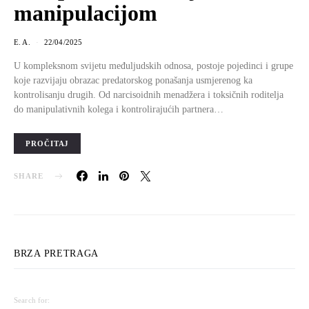
manipulacijom
E. A.
22/04/2025
U kompleksnom svijetu međuljudskih odnosa, postoje pojedinci i grupe
koje razvijaju obrazac predatorskog ponašanja usmjerenog ka
kontrolisanju drugih. Od narcisoidnih menadžera i toksičnih roditelja
do manipulativnih kolega i kontrolirajućih partnera…
PROČITAJ
SHARE
BRZA PRETRAGA
Search for: