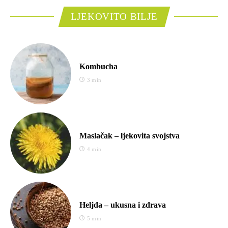
LJEKOVITO BILJE
Kombucha
3 min
Maslačak – ljekovita svojstva
4 min
Heljda – ukusna i zdrava
5 min