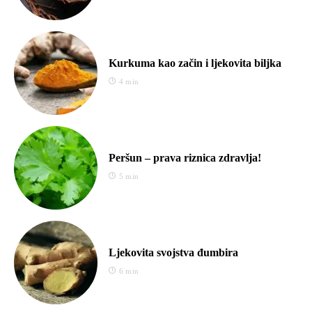
Kurkuma kao začin i ljekovita biljka
4 min
Peršun – prava riznica zdravlja!
5 min
Ljekovita svojstva đumbira
6 min