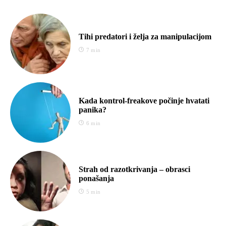
Tihi predatori i želja za manipulacijom
7 min
Kada kontrol-freakove počinje hvatati
panika?
6 min
Strah od razotkrivanja – obrasci
ponašanja
5 min