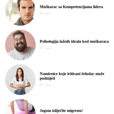
Muškarac sa Kompetencijama lidera
2 min
Psihologija lažnih ideala kod muškaraca
5 min
Namirnice koje iritirani želudac može
podnijeti
2 min
Jogom izliječite migrenu!