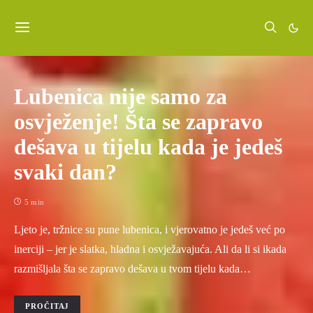
Lubenica nije samo za
osvježenje! Šta se zapravo
dešava u tijelu kada je jedeš
svaki dan?
5 min
Ljeto je, tržnice su pune lubenica, i vjerovatno je jedeš već po
inerciji – jer je slatka, hladna i osvježavajuća. Ali da li si ikada
razmišljala šta se zapravo dešava u tvom tijelu kada…
PROČITAJ