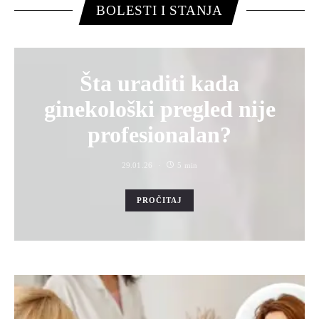
BOLESTI I STANJA
Šta uraditi kada
ginekološki pregled nije
profesionalan?
29.01.26
5 min
PROČITAJ