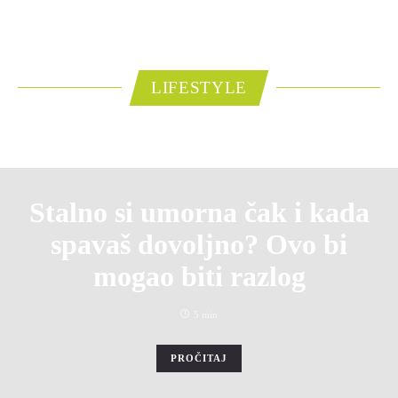
LIFESTYLE
Stalno si umorna čak i kada
spavaš dovoljno? Ovo bi
mogao biti razlog
5 min
PROČITAJ