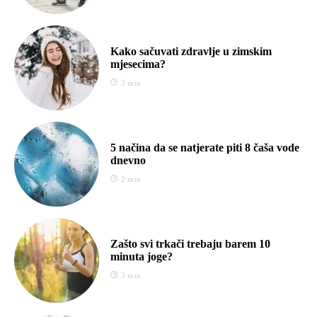
Kako sačuvati zdravlje u zimskim
mjesecima?
3 min
5 načina da se natjerate piti 8 čaša vode
dnevno
2 min
Zašto svi trkači trebaju barem 10
minuta joge?
3 min