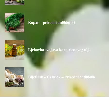
Kopar – prirodni antibiotik?
Ljekovita svojstva kantarionovog ulja
Bijeli luk – Češnjak – Prirodni antibiotik