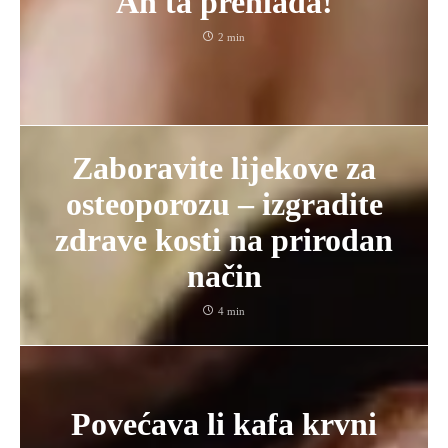
Ah ta prehlada!
2 min
Zaboravite lijekove za
osteoporozu – izgradite
zdrave kosti na prirodan
način
4 min
Povećava li kafa krvni