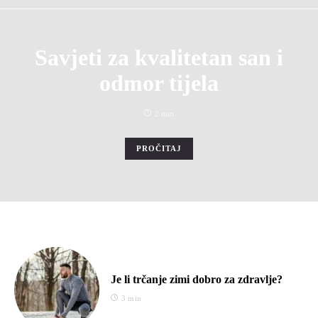
Savjeti za kvalitetan san i
odmor tijela
2 min
PROČITAJ
Je li trčanje zimi dobro za zdravlje?
3 min