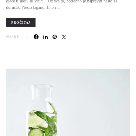
djece u školu ili vrtić… Uz sve to, potrebno je napraviti nešto za
doručak. Nešto lagano, fino i…
PROČITAJ
SHARE