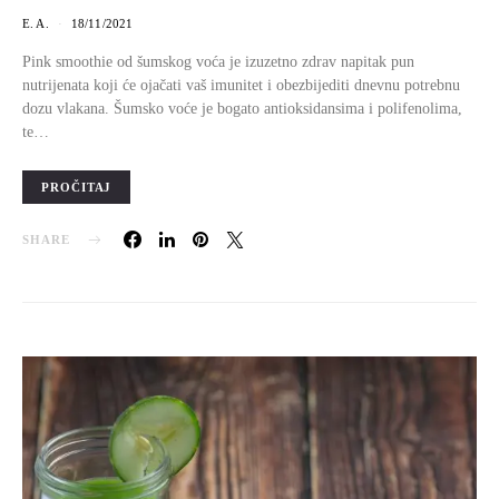
E. A.
18/11/2021
Pink smoothie od šumskog voća je izuzetno zdrav napitak pun
nutrijenata koji će ojačati vaš imunitet i obezbijediti dnevnu potrebnu
dozu vlakana. Šumsko voće je bogato antioksidansima i polifenolima,
te…
PROČITAJ
SHARE