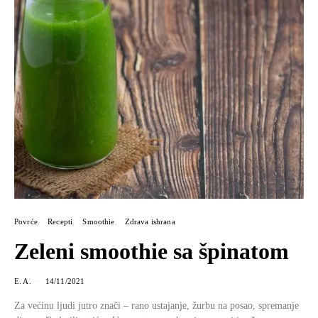
Povrće
Recepti
Smoothie
Zdrava ishrana
Zeleni smoothie sa špinatom
E. A.
14/11/2021
Za većinu ljudi jutro znači – rano ustajanje, žurbu na posao, spremanje