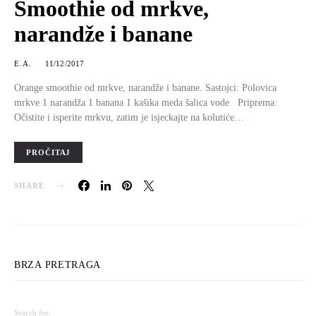
Smoothie od mrkve,
narandže i banane
E. A.
11/12/2017
Orange smoothie od mrkve, narandže i banane. Sastojci: Polovica
mrkve 1 narandža 1 banana 1 kašika meda šalica vode Priprema:
Očistite i isperite mrkvu, zatim je isjeckajte na kolutiće…
PROČITAJ
SHARE
BRZA PRETRAGA
Search for: