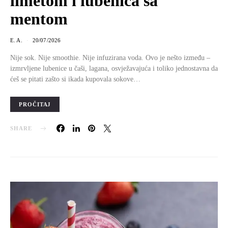
limetom i lubenica sa
mentom
E. A.
20/07/2026
Nije sok. Nije smoothie. Nije infuzirana voda. Ovo je nešto između –
izmrvljene lubenice u čaši, lagana, osvježavajuća i toliko jednostavna da
ćeš se pitati zašto si ikada kupovala sokove…
PROČITAJ
SHARE