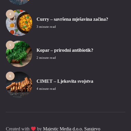
4
Curry – savršena mješavina začina?
3 minute read
5
Kopar – prirodni antibiotik?
2 minute read
6
CIMET – Ljekovita svojstva
4 minute read
Created with
by
Majestic Media d.o.o. Sarajevo