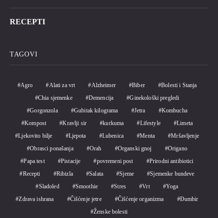
RECEPTI
TAGOVI
Agro
Alati za vrt
Alzheimer
Biber
Bolesti i Stanja
Chia sjemenke
Demencija
Ginekološki pregledi
Gorgonzola
Gubitak kilograma
Jetra
Kombucha
Kompost
Kravlji sir
kurkuma
Lifestyle
Limeta
Ljekovito bilje
Ljepota
Lubenica
Menta
Mršavljenje
Obrasci ponašanja
Orah
Organski gnoj
Origano
Papa test
Pistacije
povremeni post
Prirodni antibiotici
Recepti
Ribizla
Salata
Sjeme
Sjemenke bundeve
Sladoled
Smoothie
Stres
Vrt
Yoga
Zdrava ishrana
Čišćenje jetre
Čišćenje organizma
Đumbir
Ženske bolesti