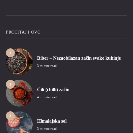
PROČITAJ I OVO
1
Biber – Nezaobilazan začin svake kuhinje
3 minute read
2
Čili (chilli) začin
4 minute read
3
Himalajska sol
3 minute read