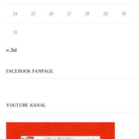
24
25
26
27
28
29
30
31
« Jul
FACEBOOK FANPAGE
YOUTUBE KANAL