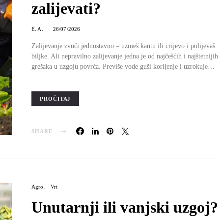
zalijevati?
E. A.
26/07/2026
Zalijevanje zvuči jednostavno – uzmeš kantu ili crijevo i polijevaš
biljke. Ali nepravilno zalijevanje jedna je od najčešćih i najštetnijih
grešaka u uzgoju povrća. Previše vode guši korijenje i uzrokuje…
PROČITAJ
SHARE
Agro
Vrt
Unutarnji ili vanjski uzgoj?