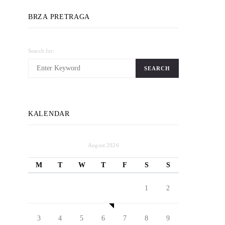
BRZA PRETRAGA
Search for:
SEARCH
KALENDAR
August 2026
M
T
W
T
F
S
S
1
2
3
4
5
6
7
8
9