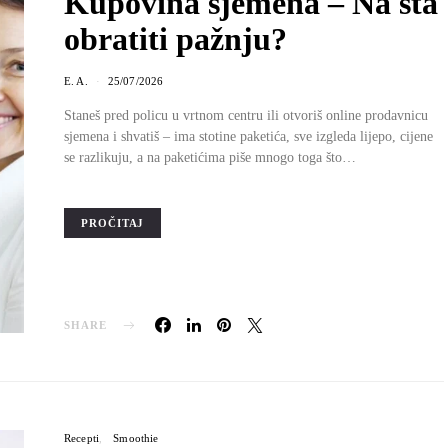
Kupovina sjemena – Na šta
obratiti pažnju?
E. A.
25/07/2026
Staneš pred policu u vrtnom centru ili otvoriš online prodavnicu
sjemena i shvatiš – ima stotine paketića, sve izgleda lijepo, cijene
se razlikuju, a na paketićima piše mnogo toga što…
PROČITAJ
SHARE
Recepti
Smoothie