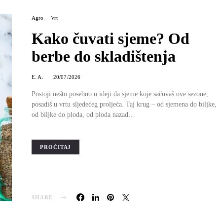
Agro
Vrt
Kako čuvati sjeme? Od
berbe do skladištenja
E. A.
20/07/2026
Postoji nešto posebno u ideji da sjeme koje sačuvaš ove sezone,
posadiš u vrtu sljedećeg proljeća. Taj krug – od sjemena do biljke,
od biljke do ploda, od ploda nazad…
PROČITAJ
SHARE