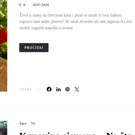
E. A.
26/07/2026
Živiš u stanu na četvrtom katu i pitaš se može li tvoj balkon
zapravo dati nešto jestivo? Ili imaš dvorište ali nisi sigurna šta sve
možeš uzgojiti napolju u svojoj…
PROČITAJ
SHARE
Agro
Vrt