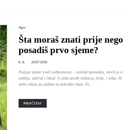
Agro
Šta moraš znati prije nego
posadiš prvo sjeme?
E. A.
20/07/2026
Posijati sjeme zvuči jednostavno – uzimaš sjemenku, staviš je u
zemlju, zalivaš i čekaš. A onda prođe sedmica, dvije, i ništa. Ili
nešto nikne pa usahne za nekoliko dana. Ili…
PROČITAJ