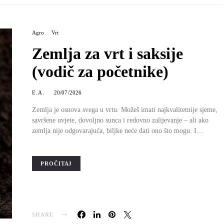
Agro
Vrt
Zemlja za vrt i saksije
(vodič za početnike)
E. A.
20/07/2026
Zemlja je osnova svega u vrtu. Možeš imati najkvalitetnije sjeme,
savršene uvjete, dovoljno sunca i redovno zalijevanje – ali ako
zemlja nije odgovarajuća, biljke neće dati ono što mogu. I…
PROČITAJ
SHARE