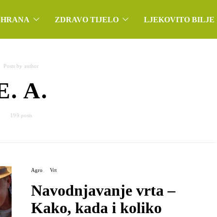
SHRANA
ZDRAVO TIJELO
LJEKOVITO BILJE
Posts by author
E. A.
199 posts
Agro
Vrt
Navodnjavanje vrta –
Kako, kada i koliko