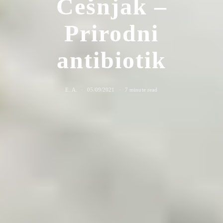
Češnjak –
Prirodni
antibiotik
E. A.
05/09/2021
7 minute read