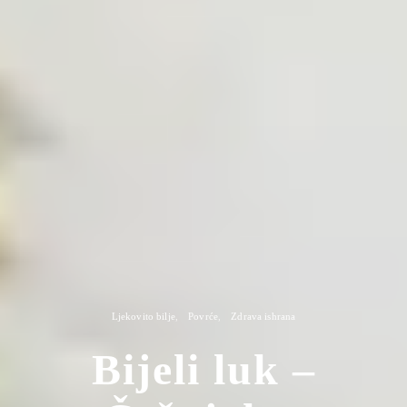
Ljekovito bilje
Povrće
Zdrava ishrana
Bijeli luk –