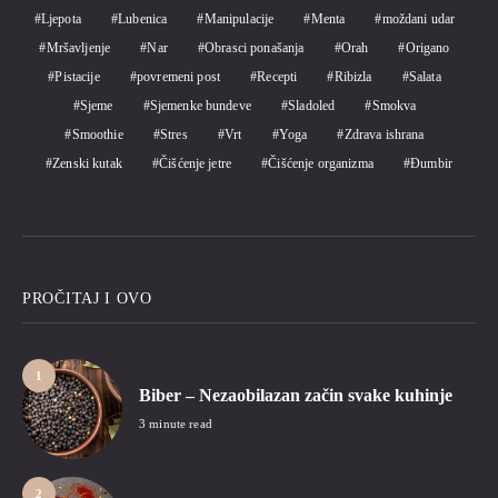
Ljepota
Lubenica
Manipulacije
Menta
moždani udar
Mršavljenje
Nar
Obrasci ponašanja
Orah
Origano
Pistacije
povremeni post
Recepti
Ribizla
Salata
Sjeme
Sjemenke bundeve
Sladoled
Smokva
Smoothie
Stres
Vrt
Yoga
Zdrava ishrana
Zenski kutak
Čišćenje jetre
Čišćenje organizma
Đumbir
PROČITAJ I OVO
1
Biber – Nezaobilazan začin svake kuhinje
3 minute read
2