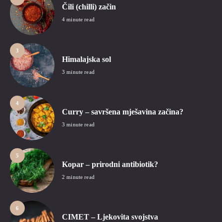
Čili (chilli) začin
4 minute read
3
Himalajska sol
3 minute read
4
Curry – savršena mješavina začina?
3 minute read
5
Kopar – prirodni antibiotik?
2 minute read
6
CIMET – Ljekovita svojstva