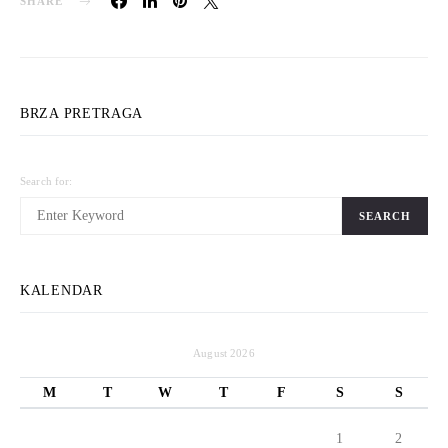
SHARE
BRZA PRETRAGA
Search for:
SEARCH
KALENDAR
August 2026
M
T
W
T
F
S
S
1
2