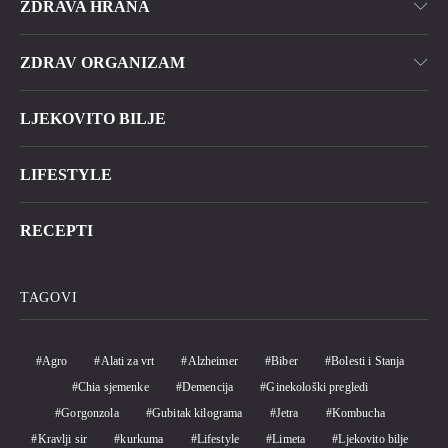
ZDRAVA HRANA
ZDRAV ORGANIZAM
LJEKOVITO BILJE
LIFESTYLE
RECEPTI
TAGOVI
Agro
Alati za vrt
Alzheimer
Biber
Bolesti i Stanja
Chia sjemenke
Demencija
Ginekološki pregledi
Gorgonzola
Gubitak kilograma
Jetra
Kombucha
Kravlji sir
kurkuma
Lifestyle
Limeta
Ljekovito bilje