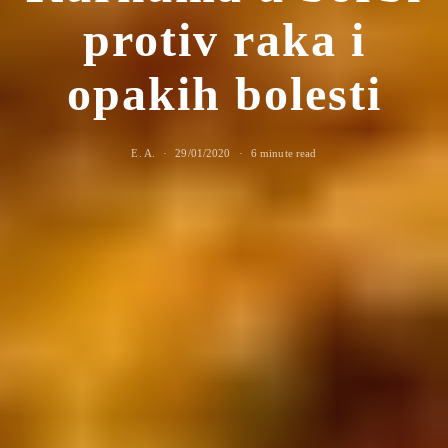
protiv raka i
opakih bolesti
E. A.
29/01/2020
6 minute read