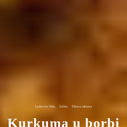
Ljekovito bilje
Začini
Zdrava ishrana
Kurkuma u borbi