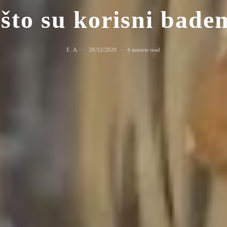
što su korisni bade
E. A.
29/12/2020
4 minute read