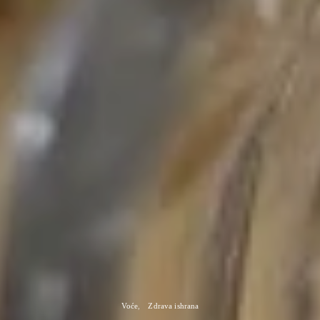
Voće
Zdrava ishrana