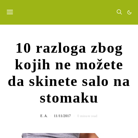
10 razloga zbog
kojih ne možete
da skinete salo na
stomaku
E. A.
11/11/2017
0 minute read