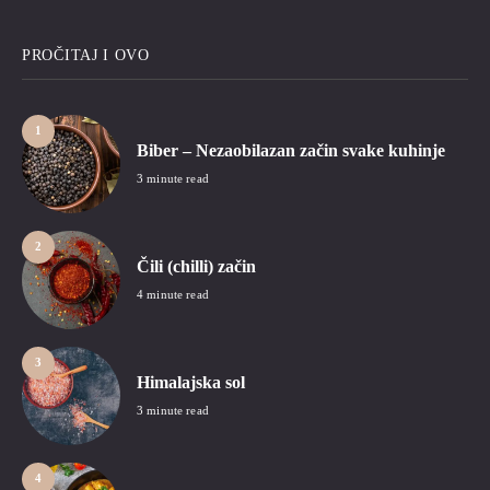
PROČITAJ I OVO
1
Biber – Nezaobilazan začin svake kuhinje
3 minute read
2
Čili (chilli) začin
4 minute read
3
Himalajska sol
3 minute read
4