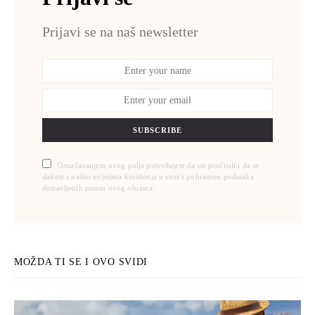
Prijavi se na naš newsletter
SUBSCRIBE
Označavanjem ovog polja potvrđujete da ste pročitali i da se
slažete s našim uvjetima korištenja u vezi s pohranom podataka
dostavljenih putem ovog obrasca.
MOŽDA TI SE I OVO SVIDI