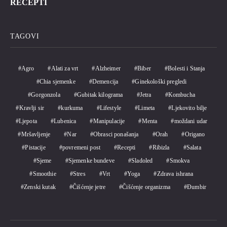
RECEPTI
TAGOVI
Agro
Alati za vrt
Alzheimer
Biber
Bolesti i Stanja
Chia sjemenke
Demencija
Ginekološki pregledi
Gorgonzola
Gubitak kilograma
Jetra
Kombucha
Kravlji sir
kurkuma
Lifestyle
Limeta
Ljekovito bilje
Ljepota
Lubenica
Manipulacije
Menta
moždani udar
Mršavljenje
Nar
Obrasci ponašanja
Orah
Origano
Pistacije
povremeni post
Recepti
Ribizla
Salata
Sjeme
Sjemenke bundeve
Sladoled
Smokva
Smoothie
Stres
Vrt
Yoga
Zdrava ishrana
Zenski kutak
Čišćenje jetre
Čišćenje organizma
Đumbir