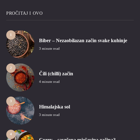
PROČITAJ I OVO
1
Biber – Nezaobilazan začin svake kuhinje
3 minute read
2
Čili (chilli) začin
4 minute read
3
Himalajska sol
3 minute read
4
Curry – savršena mješavina začina?