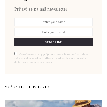
Prijavi se na naš newsletter
SUBSCRIBE
Označavanjem ovog polja potvrđujete da ste pročitali i da se
slažete s našim uvjetima korištenja u vezi s pohranom podataka
dostavljenih putem ovog obrasca.
MOŽDA TI SE I OVO SVIDI