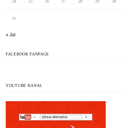
24
25
26
27
28
29
30
31
« Jul
FACEBOOK FANPAGE
YOUTUBE KANAL