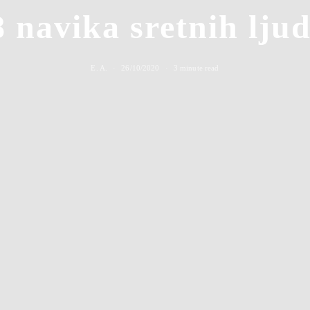
8 navika sretnih ljud
E. A.
26/10/2020
3 minute read