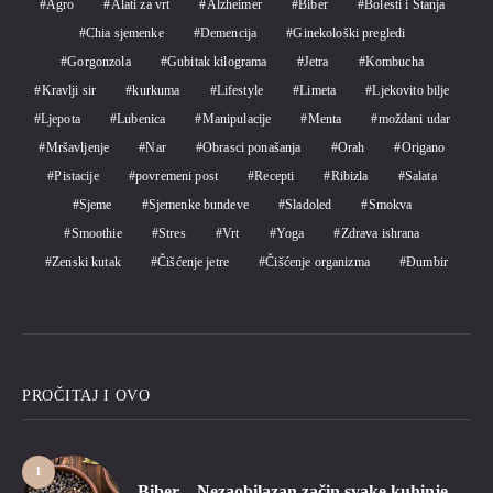
Agro
Alati za vrt
Alzheimer
Biber
Bolesti i Stanja
Chia sjemenke
Demencija
Ginekološki pregledi
Gorgonzola
Gubitak kilograma
Jetra
Kombucha
Kravlji sir
kurkuma
Lifestyle
Limeta
Ljekovito bilje
Ljepota
Lubenica
Manipulacije
Menta
moždani udar
Mršavljenje
Nar
Obrasci ponašanja
Orah
Origano
Pistacije
povremeni post
Recepti
Ribizla
Salata
Sjeme
Sjemenke bundeve
Sladoled
Smokva
Smoothie
Stres
Vrt
Yoga
Zdrava ishrana
Zenski kutak
Čišćenje jetre
Čišćenje organizma
Đumbir
PROČITAJ I OVO
1
Biber – Nezaobilazan začin svake kuhinje