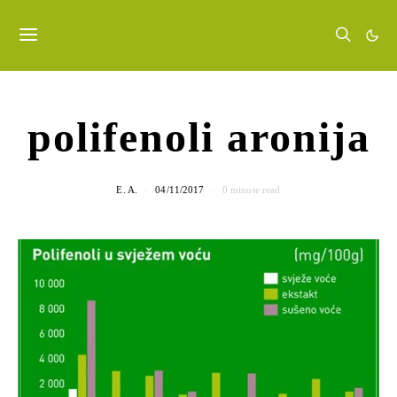
polifenoli aronija
E. A.
04/11/2017
0 minute read