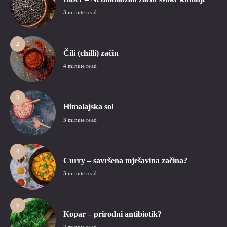
3 minute read
2
Čili (chilli) začin
4 minute read
3
Himalajska sol
3 minute read
4
Curry – savršena mješavina začina?
3 minute read
5
Kopar – prirodni antibiotik?
2 minute read