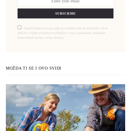
SUBSCRIBE
Označavanjem ovog polja potvrđujete da ste pročitali i da se
slažete s našim uvjetima korištenja u vezi s pohranom podataka
dostavljenih putem ovog obrasca.
MOŽDA TI SE I OVO SVIDI