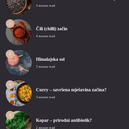
3 minute read
2
Čili (chilli) začin
4 minute read
3
Himalajska sol
3 minute read
4
Curry – savršena mješavina začina?
3 minute read
5
Kopar – prirodni antibiotik?
2 minute read