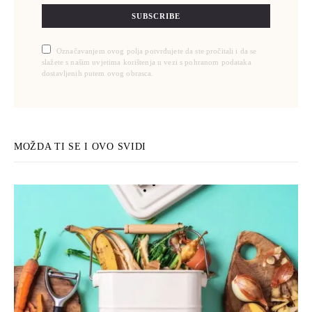
SUBSCRIBE
Označavanjem ovog polja potvrđujete da ste pročitali i da se
slažete s našim uvjetima korištenja u vezi s pohranom podataka
dostavljenih putem ovog obrasca.
MOŽDA TI SE I OVO SVIDI