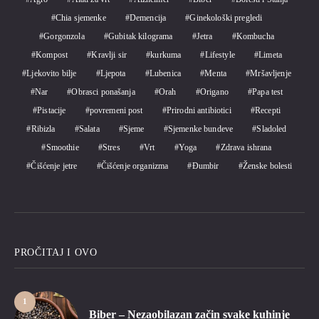
Chia sjemenke
Demencija
Ginekološki pregledi
Gorgonzola
Gubitak kilograma
Jetra
Kombucha
Kompost
Kravlji sir
kurkuma
Lifestyle
Limeta
Ljekovito bilje
Ljepota
Lubenica
Menta
Mršavljenje
Nar
Obrasci ponašanja
Orah
Origano
Papa test
Pistacije
povremeni post
Prirodni antibiotici
Recepti
Ribizla
Salata
Sjeme
Sjemenke bundeve
Sladoled
Smoothie
Stres
Vrt
Yoga
Zdrava ishrana
Čišćenje jetre
Čišćenje organizma
Đumbir
Ženske bolesti
PROČITAJ I OVO
1
Biber – Nezaobilazan začin svake kuhinje