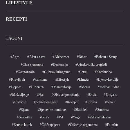
LIFESTYLE
RECEPTI
TAGOVI
Agro
Alati za vrt
Alzheimer
Biber
Bolesti i Stanja
Chia sjemenke
Demencija
Ginekološki pregledi
Gorgonzola
Gubitak kilograma
Jetra
Kombucha
Kravlji sir
kurkuma
Lifestyle
Limeta
Ljekovito bilje
Ljepota
Lubenica
Manipulacije
Menta
moždani udar
Mršavljenje
Nar
Obrasci ponašanja
Orah
Origano
Pistacije
povremeni post
Recepti
Ribizla
Salata
Sjeme
Sjemenke bundeve
Sladoled
Smokva
Smoothie
Stres
Vrt
Yoga
Zdrava ishrana
Zenski kutak
Čišćenje jetre
Čišćenje organizma
Đumbir