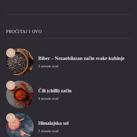
PROČITAJ I OVO
1
Biber – Nezaobilazan začin svake kuhinje
3 minute read
2
Čili (chilli) začin
4 minute read
3
Himalajska sol
3 minute read