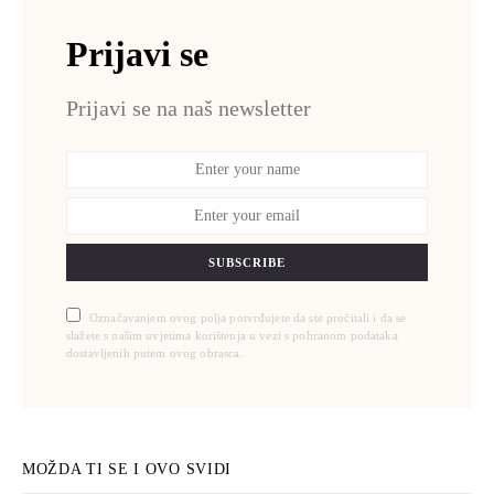
Prijavi se
Prijavi se na naš newsletter
SUBSCRIBE
Označavanjem ovog polja potvrđujete da ste pročitali i da se
slažete s našim uvjetima korištenja u vezi s pohranom podataka
dostavljenih putem ovog obrasca.
MOŽDA TI SE I OVO SVIDI