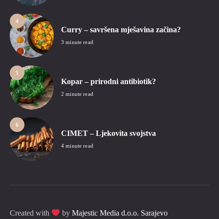
4
Curry – savršena mješavina začina?
3 minute read
5
Kopar – prirodni antibiotik?
2 minute read
6
CIMET – Ljekovita svojstva
4 minute read
Created with
by
Majestic Media d.o.o. Sarajevo