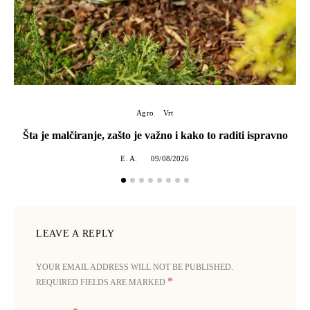
Agro
Vrt
Šta je malčiranje, zašto je važno i kako to raditi ispravno
Ko
E. A.
09/08/2026
LEAVE A REPLY
YOUR EMAIL ADDRESS WILL NOT BE PUBLISHED.
*
REQUIRED FIELDS ARE MARKED