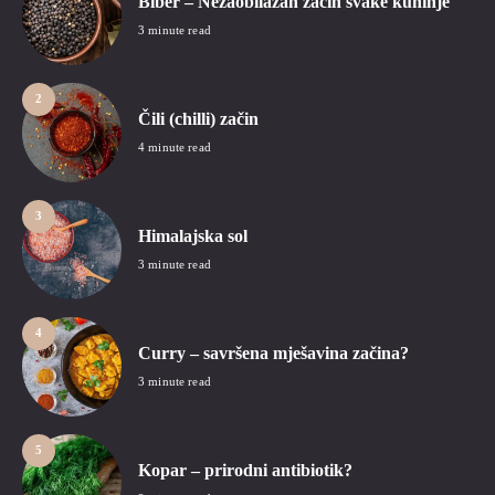
Biber – Nezaobilazan začin svake kuhinje
3 minute read
2
Čili (chilli) začin
4 minute read
3
Himalajska sol
3 minute read
4
Curry – savršena mješavina začina?
3 minute read
5
Kopar – prirodni antibiotik?