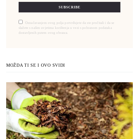
SUBSCRIBE
Označavanjem ovog polja potvrđujete da ste pročitali i da se
slažete s našim uvjetima korištenja u vezi s pohranom podataka
dostavljenih putem ovog obrasca.
MOŽDA TI SE I OVO SVIDI