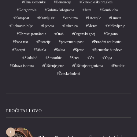
Chia sjemenke
Demencija
Ginekološki pregledi
Gorgonzola
Gubitak kilograma
Jetra
Kombucha
Kompost
Kravlji sir
kurkuma
Lifestyle
Limeta
Ljekovito bilje
Ljepota
Lubenica
Menta
Mršavljenje
Obrasci ponašanja
Orah
Organski gnoj
Origano
Papa test
Pistacije
povremeni post
Prirodni antibiotici
Recepti
Ribizla
Salata
Sjeme
Sjemenke bundeve
Sladoled
Smoothie
Stres
Vrt
Yoga
Zdrava ishrana
Čišćenje jetre
Čišćenje organizma
Đumbir
Ženske bolesti
PROČITAJ I OVO
1