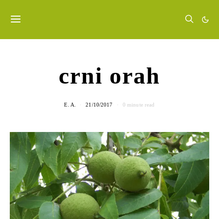
crni orah
E. A.
21/10/2017
0 minute read