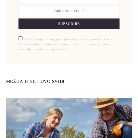
SUBSCRIBE
Označavanjem ovog polja potvrđujete da ste pročitali i da se
slažete s našim uvjetima korištenja u vezi s pohranom podataka
dostavljenih putem ovog obrasca.
MOŽDA TI SE I OVO SVIDI