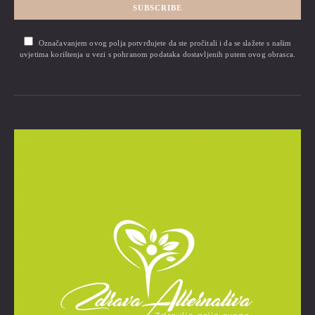
SUBSCRIBE
Označavanjem ovog polja potvrđujete da ste pročitali i da se slažete s našim
uvjetima korištenja u vezi s pohranom podataka dostavljenih putem ovog obrasca.