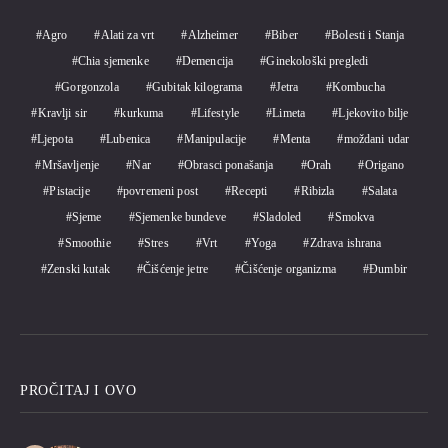
Agro
Alati za vrt
Alzheimer
Biber
Bolesti i Stanja
Chia sjemenke
Demencija
Ginekološki pregledi
Gorgonzola
Gubitak kilograma
Jetra
Kombucha
Kravlji sir
kurkuma
Lifestyle
Limeta
Ljekovito bilje
Ljepota
Lubenica
Manipulacije
Menta
moždani udar
Mršavljenje
Nar
Obrasci ponašanja
Orah
Origano
Pistacije
povremeni post
Recepti
Ribizla
Salata
Sjeme
Sjemenke bundeve
Sladoled
Smokva
Smoothie
Stres
Vrt
Yoga
Zdrava ishrana
Zenski kutak
Čišćenje jetre
Čišćenje organizma
Đumbir
PROČITAJ I OVO