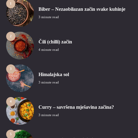
1
Biber – Nezaobilazan začin svake kuhinje
3 minute read
2
Čili (chilli) začin
4 minute read
3
Himalajska sol
3 minute read
4
Curry – savršena mješavina začina?
3 minute read
5