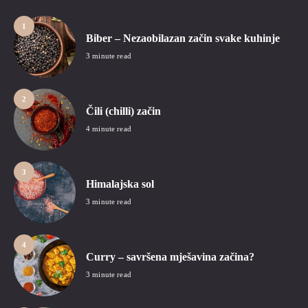
1
Biber – Nezaobilazan začin svake kuhinje
3 minute read
2
Čili (chilli) začin
4 minute read
3
Himalajska sol
3 minute read
4
Curry – savršena mješavina začina?
3 minute read