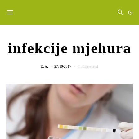
infekcije mjehura
E. A.
27/10/2017
0 minute read