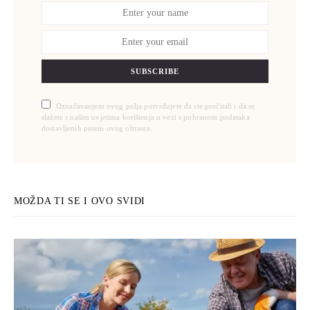
SUBSCRIBE
Označavanjem ovog polja potvrđujete da ste pročitali i da se
slažete s našim uvjetima korištenja u vezi s pohranom podataka
dostavljenih putem ovog obrasca.
MOŽDA TI SE I OVO SVIDI