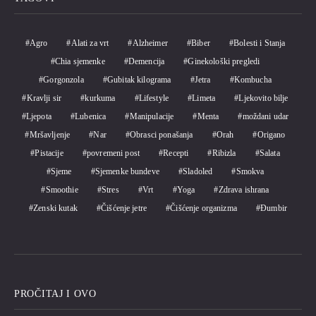
Agro
Alati za vrt
Alzheimer
Biber
Bolesti i Stanja
Chia sjemenke
Demencija
Ginekološki pregledi
Gorgonzola
Gubitak kilograma
Jetra
Kombucha
Kravlji sir
kurkuma
Lifestyle
Limeta
Ljekovito bilje
Ljepota
Lubenica
Manipulacije
Menta
moždani udar
Mršavljenje
Nar
Obrasci ponašanja
Orah
Origano
Pistacije
povremeni post
Recepti
Ribizla
Salata
Sjeme
Sjemenke bundeve
Sladoled
Smokva
Smoothie
Stres
Vrt
Yoga
Zdrava ishrana
Zenski kutak
Čišćenje jetre
Čišćenje organizma
Đumbir
PROČITAJ I OVO