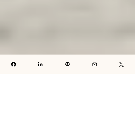
Zimski period je doba kada su vrlo česte pojave prehlada
i različitih infekcija disajnih puteva. Dosta ljudi
hronično se muči s istim simptomima svake godine. Trčanje
može biti jako dobar izbor i alat kojim ćete se boriti protiv toga.