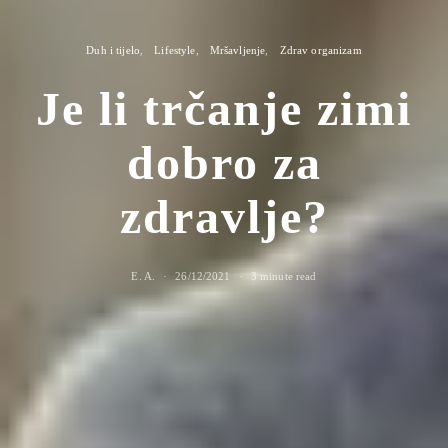
Duh i tijelo
Lifestyle
Mršavljenje
Zdrav organizam
Je li trčanje zimi
dobro za
zdravlje?
E. A.
26/12/2021
3 minute read