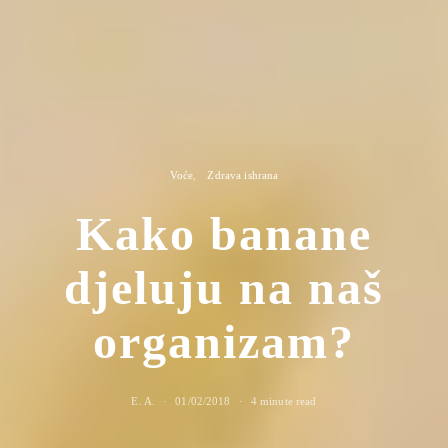
Voće
Zdrava ishrana
Kako banane
djeluju na naš
organizam?
E. A.
01/02/2018
4 minute read