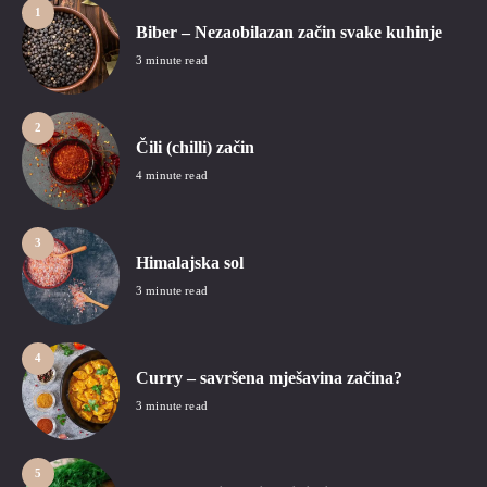
1
Biber – Nezaobilazan začin svake kuhinje
3 minute read
2
Čili (chilli) začin
4 minute read
3
Himalajska sol
3 minute read
4
Curry – savršena mješavina začina?
3 minute read
5