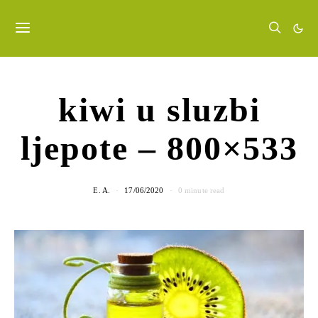
kiwi u sluzbi
ljepote – 800×533
E. A.
17/06/2020
0 minute read