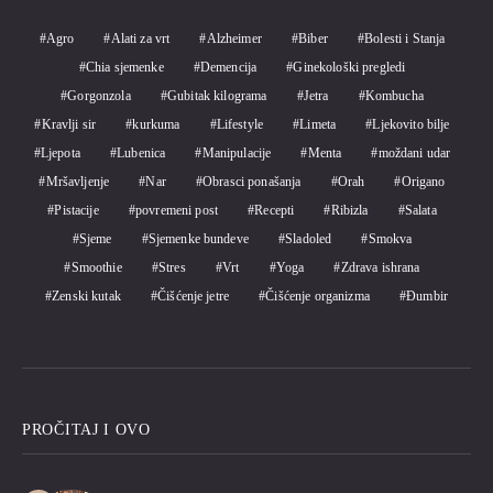
Agro
Alati za vrt
Alzheimer
Biber
Bolesti i Stanja
Chia sjemenke
Demencija
Ginekološki pregledi
Gorgonzola
Gubitak kilograma
Jetra
Kombucha
Kravlji sir
kurkuma
Lifestyle
Limeta
Ljekovito bilje
Ljepota
Lubenica
Manipulacije
Menta
moždani udar
Mršavljenje
Nar
Obrasci ponašanja
Orah
Origano
Pistacije
povremeni post
Recepti
Ribizla
Salata
Sjeme
Sjemenke bundeve
Sladoled
Smokva
Smoothie
Stres
Vrt
Yoga
Zdrava ishrana
Zenski kutak
Čišćenje jetre
Čišćenje organizma
Đumbir
PROČITAJ I OVO