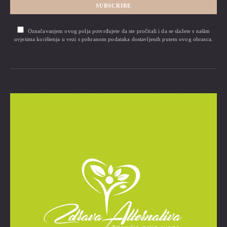
SUBSCRIBE
Označavanjem ovog polja potvrđujete da ste pročitali i da se slažete s našim
uvjetima korištenja u vezi s pohranom podataka dostavljenih putem ovog obrasca.