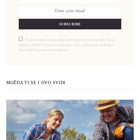
SUBSCRIBE
Označavanjem ovog polja potvrđujete da ste pročitali i da se
slažete s našim uvjetima korištenja u vezi s pohranom podataka
dostavljenih putem ovog obrasca.
MOŽDA TI SE I OVO SVIDI