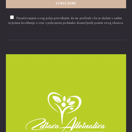
SUBSCRIBE
Označavanjem ovog polja potvrđujete da ste pročitali i da se slažete s našim
uvjetima korištenja u vezi s pohranom podataka dostavljenih putem ovog obrasca.