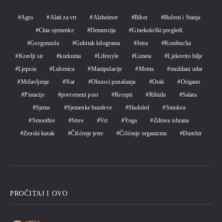
Agro
Alati za vrt
Alzheimer
Biber
Bolesti i Stanja
Chia sjemenke
Demencija
Ginekološki pregledi
Gorgonzola
Gubitak kilograma
Jetra
Kombucha
Kravlji sir
kurkuma
Lifestyle
Limeta
Ljekovito bilje
Ljepota
Lubenica
Manipulacije
Menta
moždani udar
Mršavljenje
Nar
Obrasci ponašanja
Orah
Origano
Pistacije
povremeni post
Recepti
Ribizla
Salata
Sjeme
Sjemenke bundeve
Sladoled
Smokva
Smoothie
Stres
Vrt
Yoga
Zdrava ishrana
Zenski kutak
Čišćenje jetre
Čišćenje organizma
Đumbir
PROČITAJ I OVO