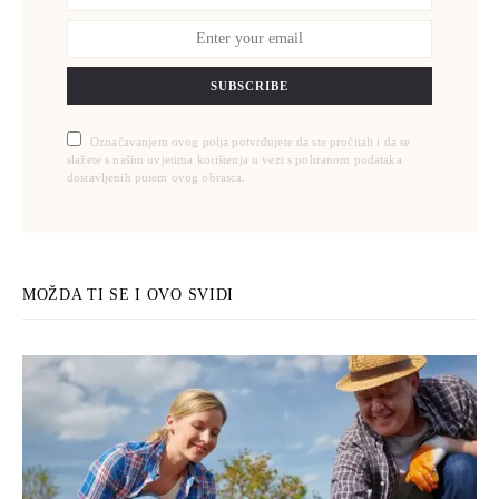
SUBSCRIBE
Označavanjem ovog polja potvrđujete da ste pročitali i da se
slažete s našim uvjetima korištenja u vezi s pohranom podataka
dostavljenih putem ovog obrasca.
MOŽDA TI SE I OVO SVIDI