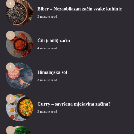
1
Biber – Nezaobilazan začin svake kuhinje
3 minute read
2
Čili (chilli) začin
4 minute read
3
Himalajska sol
3 minute read
4
Curry – savršena mješavina začina?
3 minute read
5