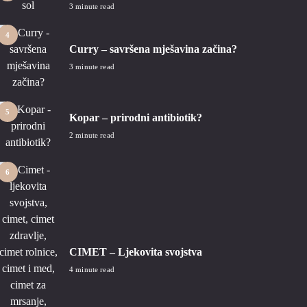
3 minute read
4
Curry – savršena mješavina začina?
3 minute read
5
Kopar – prirodni antibiotik?
2 minute read
6
CIMET – Ljekovita svojstva
4 minute read