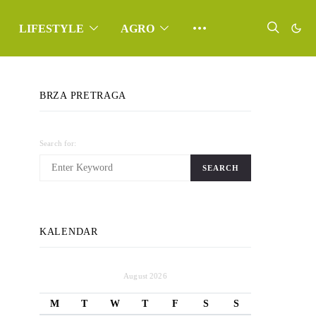
LIFESTYLE
AGRO
BRZA PRETRAGA
Search for:
SEARCH
KALENDAR
August 2026
M
T
W
T
F
S
S