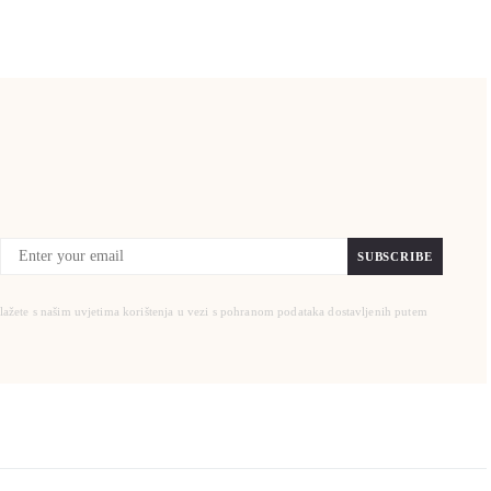
SUBSCRIBE
slažete s našim uvjetima korištenja u vezi s pohranom podataka dostavljenih putem