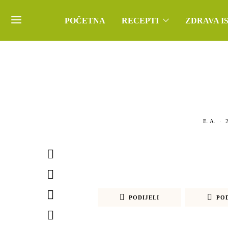
POČETNA
RECEPTI
ZDRAVA I
E. A.
PODIJELI
POD