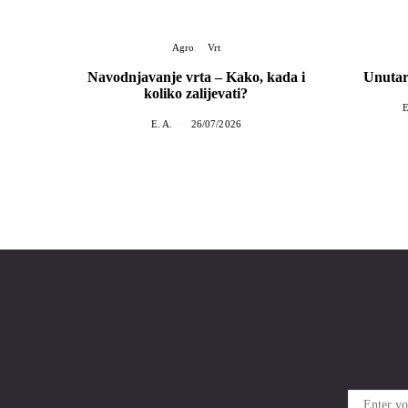
Agro
Vrt
Navodnjavanje vrta – Kako, kada i
Unutarn
koliko zalijevati?
E
E. A.
26/07/2026