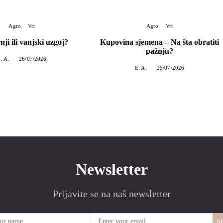
Agro
Vrt
Agro
Vrt
ji ili vanjski uzgoj?
Kupovina sjemena – Na šta obratiti
pažnju?
. A.
26/07/2026
E. A.
25/07/2026
Newsletter
Prijavite se na naš newsletter
S