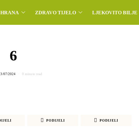
SHRANA
ZDRAVO TIJELO
LJEKOVITO BILJE
6
23/07/2024
0 minute read
IJELI
PODIJELI
PODIJELI