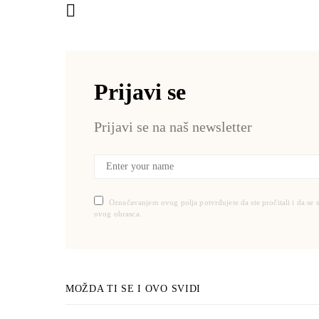
Prijavi se
Prijavi se na naš newsletter
Označavanjem ovog polja potvrđujete da ste pročitali i da se 
ovog obrasca.
MOŽDA TI SE I OVO SVIDI