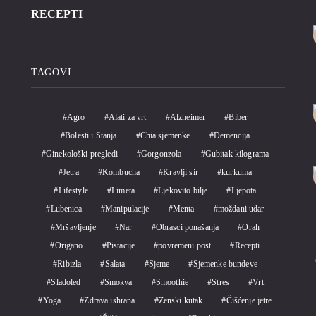
RECEPTI
TAGOVI
Agro
Alati za vrt
Alzheimer
Biber
Bolesti i Stanja
Chia sjemenke
Demencija
Ginekološki pregledi
Gorgonzola
Gubitak kilograma
Jetra
Kombucha
Kravlji sir
kurkuma
Lifestyle
Limeta
Ljekovito bilje
Ljepota
Lubenica
Manipulacije
Menta
moždani udar
Mršavljenje
Nar
Obrasci ponašanja
Orah
Origano
Pistacije
povremeni post
Recepti
Ribizla
Salata
Sjeme
Sjemenke bundeve
Sladoled
Smokva
Smoothie
Stres
Vrt
Yoga
Zdrava ishrana
Zenski kutak
Čišćenje jetre