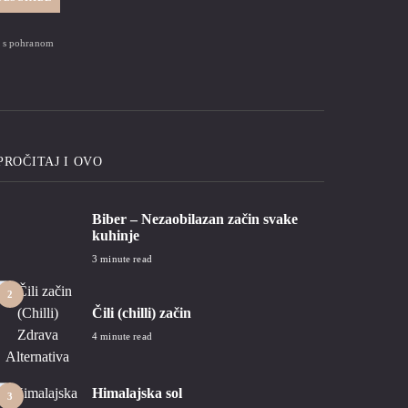
zi s pohranom
PROČITAJ I OVO
Biber – Nezaobilazan začin svake
1
kuhinje
3 minute read
2
Čili (chilli) začin
4 minute read
Himalajska sol
3