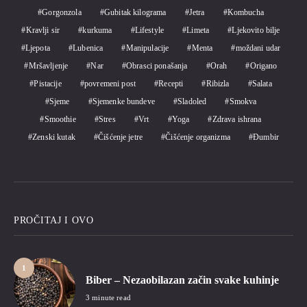
Gorgonzola
Gubitak kilograma
Jetra
Kombucha
Kravlji sir
kurkuma
Lifestyle
Limeta
Ljekovito bilje
Ljepota
Lubenica
Manipulacije
Menta
moždani udar
Mršavljenje
Nar
Obrasci ponašanja
Orah
Origano
Pistacije
povremeni post
Recepti
Ribizla
Salata
Sjeme
Sjemenke bundeve
Sladoled
Smokva
Smoothie
Stres
Vrt
Yoga
Zdrava ishrana
Zenski kutak
Čišćenje jetre
Čišćenje organizma
Đumbir
PROČITAJ I OVO
1
Biber – Nezaobilazan začin svake kuhinje
3 minute read