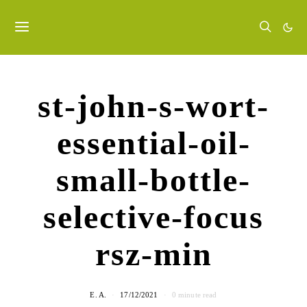
st-john-s-wort-
essential-oil-
small-bottle-
selective-focus
rsz-min
E. A.
17/12/2021
0 minute read