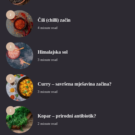
2
Čili (chilli) začin
4 minute read
3
Himalajska sol
3 minute read
4
Curry – savršena mješavina začina?
3 minute read
5
Kopar – prirodni antibiotik?
2 minute read