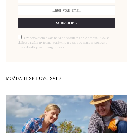
SUBSCRIBE
Označavanjem ovog polja potvrđujete da ste pročitali i da se
slažete s našim uvjetima korištenja u vezi s pohranom podataka
dostavljenih putem ovog obrasca.
MOŽDA TI SE I OVO SVIDI