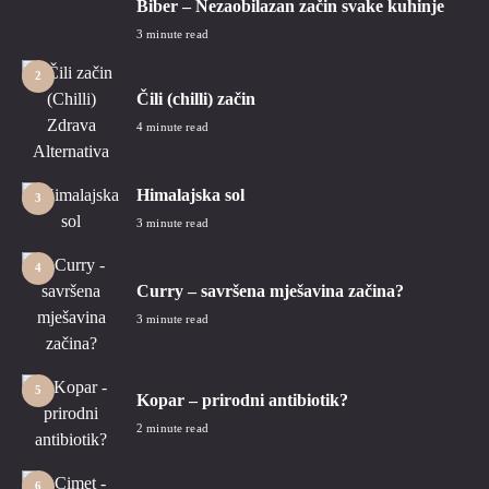
Biber – Nezaobilazan začin svake kuhinje
1
3 minute read
2
Čili (chilli) začin
4 minute read
Himalajska sol
3
3 minute read
4
Curry – savršena mješavina začina?
3 minute read
5
Kopar – prirodni antibiotik?
2 minute read
6