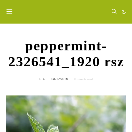
peppermint-
2326541_1920 rsz
E. A.
08/12/2018
0 minute read