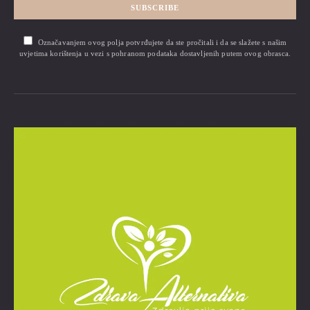
SUBSCRIBE
Označavanjem ovog polja potvrđujete da ste pročitali i da se slažete s našim
uvjetima korištenja u vezi s pohranom podataka dostavljenih putem ovog obrasca.