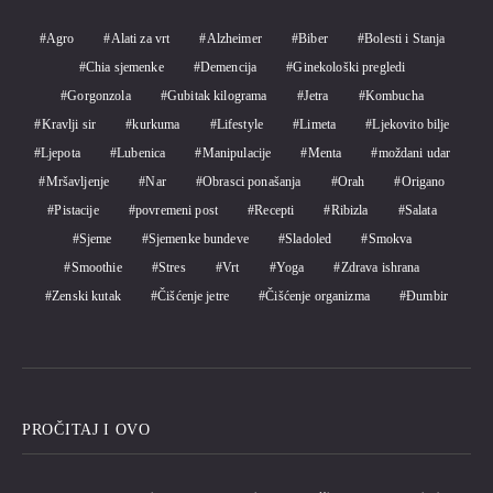
Agro
Alati za vrt
Alzheimer
Biber
Bolesti i Stanja
Chia sjemenke
Demencija
Ginekološki pregledi
Gorgonzola
Gubitak kilograma
Jetra
Kombucha
Kravlji sir
kurkuma
Lifestyle
Limeta
Ljekovito bilje
Ljepota
Lubenica
Manipulacije
Menta
moždani udar
Mršavljenje
Nar
Obrasci ponašanja
Orah
Origano
Pistacije
povremeni post
Recepti
Ribizla
Salata
Sjeme
Sjemenke bundeve
Sladoled
Smokva
Smoothie
Stres
Vrt
Yoga
Zdrava ishrana
Zenski kutak
Čišćenje jetre
Čišćenje organizma
Đumbir
PROČITAJ I OVO