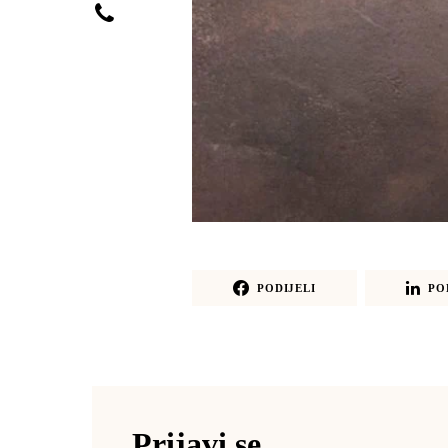
PODIJELI
PO
Prijavi se