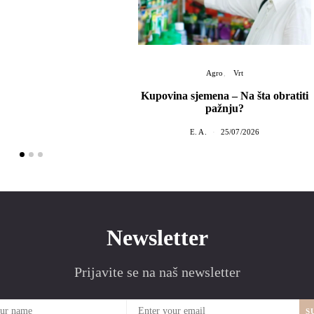
Agro
Vrt
Kupovina sjemena – Na šta obratiti
pažnju?
E. A.
25/07/2026
Newsletter
Prijavite se na naš newsletter
S