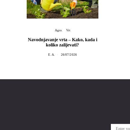
Agro
Vrt
Navodnjavanje vrta – Kako, kada i
koliko zalijevati?
E. A.
26/07/2026