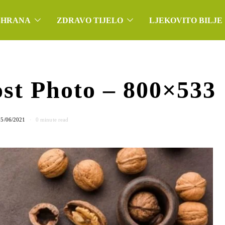
SHRANA
ZDRAVO TIJELO
LJEKOVITO BILJE
st Photo – 800×533
05/06/2021
0 minute read