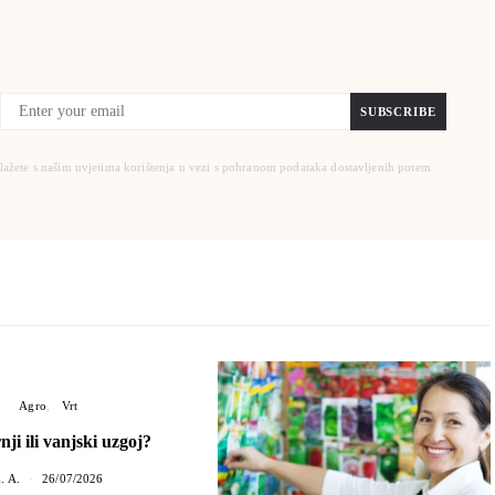
SUBSCRIBE
slažete s našim uvjetima korištenja u vezi s pohranom podataka dostavljenih putem
Agro
Vrt
ji ili vanjski uzgoj?
. A.
26/07/2026