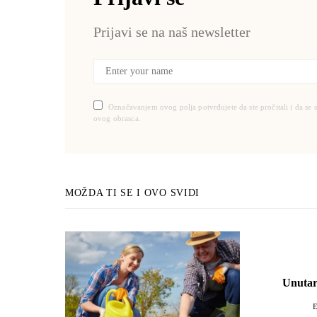
Prijavi se na naš newsletter
Označavanjem ovog polja potvrđujete da ste pročitali i da se 
ovog obrasca.
MOŽDA TI SE I OVO SVIDI
Unutarn
E