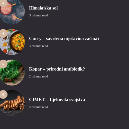
3
Himalajska sol
3 minute read
4
Curry – savršena mješavina začina?
3 minute read
5
Kopar – prirodni antibiotik?
2 minute read
6
CIMET – Ljekovita svojstva
4 minute read