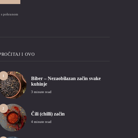
zi s pohranom
PROČITAJ I OVO
1
Biber – Nezaobilazan začin svake
kuhinje
3 minute read
2
Čili (chilli) začin
4 minute read