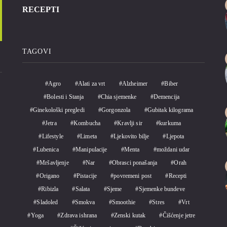
RECEPTI
TAGOVI
Agro
Alati za vrt
Alzheimer
Biber
Bolesti i Stanja
Chia sjemenke
Demencija
Ginekološki pregledi
Gorgonzola
Gubitak kilograma
Jetra
Kombucha
Kravlji sir
kurkuma
Lifestyle
Limeta
Ljekovito bilje
Ljepota
Lubenica
Manipulacije
Menta
moždani udar
Mršavljenje
Nar
Obrasci ponašanja
Orah
Origano
Pistacije
povremeni post
Recepti
Ribizla
Salata
Sjeme
Sjemenke bundeve
Sladoled
Smokva
Smoothie
Stres
Vrt
Yoga
Zdrava ishrana
Zenski kutak
Čišćenje jetre