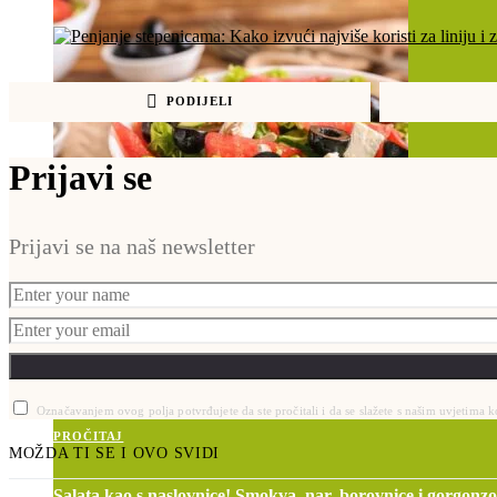
PODIJELI
Prijavi se
Prijavi se na naš newsletter
PROČITAJ
Zelena salata, lubenica, sir, masline i sjemenke suncokreta!
2 min
Označavanjem ovog polja potvrđujete da ste pročitali i da se slažete s našim uvjetima
PROČITAJ
MOŽDA TI SE I OVO SVIDI
Salata kao s naslovnice! Smokva, nar, borovnice i gorgonzo