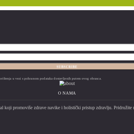
bjegavati)?
SUBSCRIBE
 korištenja u vezi s pohranom podataka dostavljenih putem ovog obrasca.
O NAMA
l koji promoviše zdrave navike i holistički pristup zdravlju. Pridružite