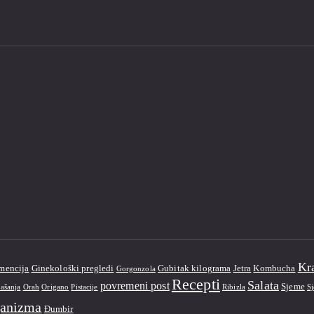
Kra
mencija
Ginekološki pregledi
Gubitak kilograma
Jetra
Kombucha
Gorgonzola
Recepti
Salata
povremeni post
Sjeme
ašanja
Orah
Origano
Pistacije
Ribizla
S
ganizma
Đumbir