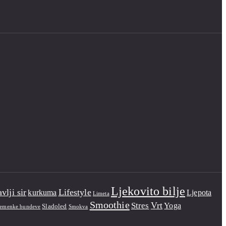
Ljekovito bilje
vlji sir
Lifestyle
kurkuma
Ljepota
Limeta
Smoothie
Vrt
Stres
Yoga
Sladoled
jemenke bundeve
Smokva