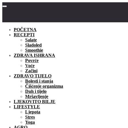
POČETNA
RECEPTI
Salate
Sladoled
Smoothie
ZDRAVA ISHRANA
Povrće
Voće
Začini
ZDRAVO TIJELO
Bolesti i stanja
Čišćenje organizma
Duh i tijelo
Mršavljenje
LJEKOVITO BILJE
LIFESTYLE
Ljepota
Stres
Yoga
AGRO