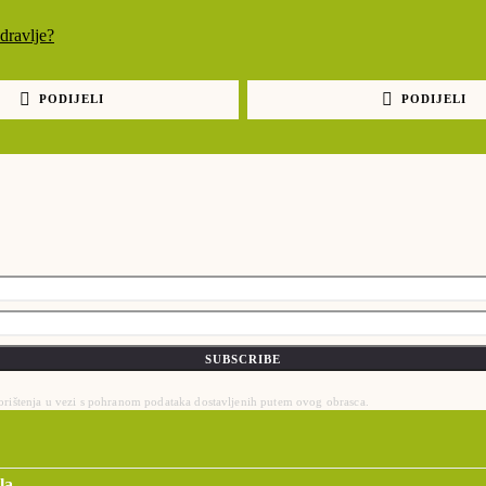
PODIJELI
PODIJELI
SUBSCRIBE
 korištenja u vezi s pohranom podataka dostavljenih putem ovog obrasca.
la