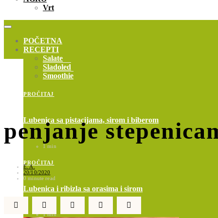
Vrt
POČETNA
RECEPTI
Salate
Sladoled
Smoothie
PROČITAJ
Lubenica sa pistacijama, sirom i biberom
penjanje stepenica
1 min
PROČITAJ
E. A.
20/10/2020
0 minute read
Lubenica i ribizla sa orasima i sirom
1 min