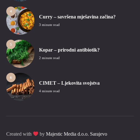
4
Curry – savršena mješavina začina?
3 minute read
5
Kopar – prirodni antibiotik?
2 minute read
6
CIMET – Ljekovita svojstva
4 minute read
Created with
by
Majestic Media d.o.o. Sarajevo