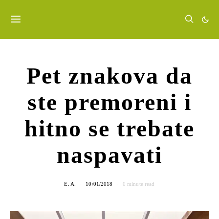
Pet znakova da
ste premoreni i
hitno se trebate
naspavati
E. A.
10/01/2018
0 minute read