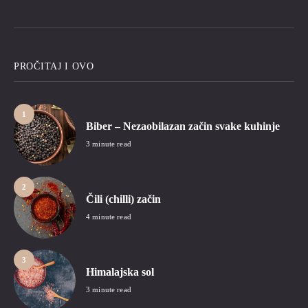
PROČITAJ I OVO
1
Biber – Nezaobilazan začin svake kuhinje
3 minute read
2
Čili (chilli) začin
4 minute read
3
Himalajska sol
3 minute read