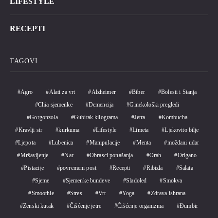
LIFESTYLE
RECEPTI
TAGOVI
Agro
Alati za vrt
Alzheimer
Biber
Bolesti i Stanja
Chia sjemenke
Demencija
Ginekološki pregledi
Gorgonzola
Gubitak kilograma
Jetra
Kombucha
Kravlji sir
kurkuma
Lifestyle
Limeta
Ljekovito bilje
Ljepota
Lubenica
Manipulacije
Menta
moždani udar
Mršavljenje
Nar
Obrasci ponašanja
Orah
Origano
Pistacije
povremeni post
Recepti
Ribizla
Salata
Sjeme
Sjemenke bundeve
Sladoled
Smokva
Smoothie
Stres
Vrt
Yoga
Zdrava ishrana
Zenski kutak
Čišćenje jetre
Čišćenje organizma
Đumbir