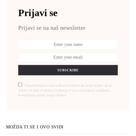
Prijavi se
Prijavi se na naš newsletter
SUBSCRIBE
Označavanjem ovog polja potvrđujete da ste pročitali i da se
slažete s našim uvjetima korištenja u vezi s pohranom podataka
dostavljenih putem ovog obrasca.
MOŽDA TI SE I OVO SVIDI