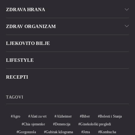
ZDRAVA HRANA
ZDRAV ORGANIZAM
LJEKOVITO BILJE
LIFESTYLE
RECEPTI
TAGOVI
Agro
Alati za vrt
Alzheimer
Biber
Bolesti i Stanja
Chia sjemenke
Demencija
Ginekološki pregledi
Gorgonzola
Gubitak kilograma
Jetra
Kombucha