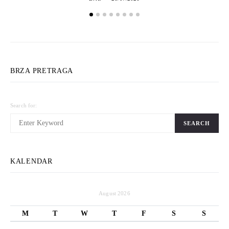
BRZA PRETRAGA
Search for:
SEARCH
KALENDAR
August 2026
M
T
W
T
F
S
S