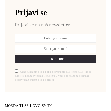
Prijavi se
Prijavi se na naš newsletter
SUBSCRIBE
Označavanjem ovog polja potvrđujete da ste pročitali i da se
slažete s našim uvjetima korištenja u vezi s pohranom podataka
dostavljenih putem ovog obrasca.
MOŽDA TI SE I OVO SVIDI