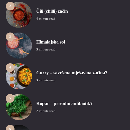
2
Čili (chilli) začin
4 minute read
3
Himalajska sol
3 minute read
4
Curry – savršena mješavina začina?
3 minute read
5
Kopar – prirodni antibiotik?
2 minute read
6