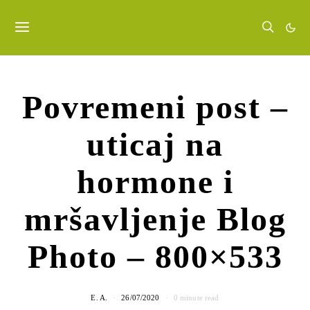
Povremeni post –
uticaj na
hormone i
mršavljenje Blog
Photo – 800×533
E. A.
26/07/2020
0 minute read