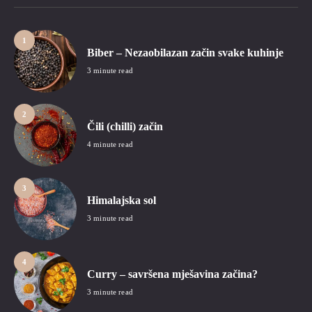
1
Biber – Nezaobilazan začin svake kuhinje
3 minute read
2
Čili (chilli) začin
4 minute read
3
Himalajska sol
3 minute read
4
Curry – savršena mješavina začina?
3 minute read