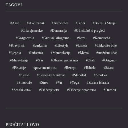
TAGOVI
Agro
Alati za vrt
Alzheimer
Biber
Bolesti i Stanja
Chia sjemenke
Demencija
Ginekološki pregledi
Gorgonzola
Gubitak kilograma
Jetra
Kombucha
Kravlji sir
kurkuma
Lifestyle
Limeta
Ljekovito bilje
Ljepota
Lubenica
Manipulacije
Menta
moždani udar
Mršavljenje
Nar
Obrasci ponašanja
Orah
Origano
Pistacije
povremeni post
Recepti
Ribizla
Salata
Sjeme
Sjemenke bundeve
Sladoled
Smokva
Smoothie
Stres
Vrt
Yoga
Zdrava ishrana
Zenski kutak
Čišćenje jetre
Čišćenje organizma
Đumbir
PROČITAJ I OVO