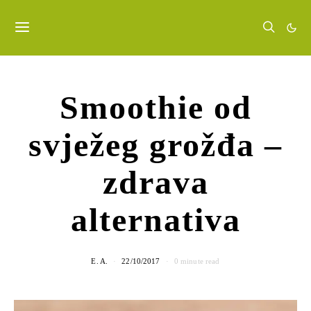
Smoothie od
svježeg grožđa –
zdrava
alternativa
E. A.
22/10/2017
0 minute read