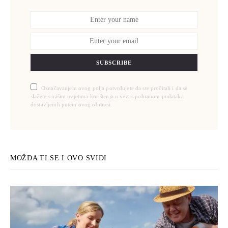
SUBSCRIBE
Označavanjem ovog polja potvrđujete da ste pročitali i da se
slažete s našim uvjetima korištenja u vezi s pohranom podataka
dostavljenih putem ovog obrasca.
MOŽDA TI SE I OVO SVIDI