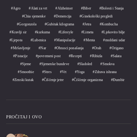
Agro
Alati za vrt
Alzheimer
Biber
Bolesti i Stanja
Chia sjemenke
Demencija
Ginekološki pregledi
Gorgonzola
Gubitak kilograma
Jetra
Kombucha
Kravlji sir
kurkuma
Lifestyle
Limeta
Ljekovito bilje
Ljepota
Lubenica
Manipulacije
Menta
moždani udar
Mršavljenje
Nar
Obrasci ponašanja
Orah
Origano
Pistacije
povremeni post
Recepti
Ribizla
Salata
Sjeme
Sjemenke bundeve
Sladoled
Smokva
Smoothie
Stres
Vrt
Yoga
Zdrava ishrana
Zenski kutak
Čišćenje jetre
Čišćenje organizma
Đumbir
PROČITAJ I OVO