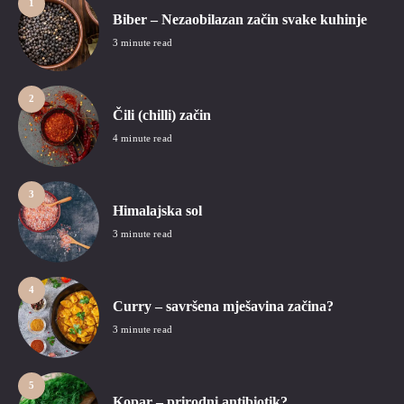
1
Biber – Nezaobilazan začin svake kuhinje
3 minute read
2
Čili (chilli) začin
4 minute read
3
Himalajska sol
3 minute read
4
Curry – savršena mješavina začina?
3 minute read
5
Kopar – prirodni antibiotik?