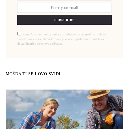
SUBSCRIBE
Označavanjem ovog polja potvrđujete da ste pročitali i da se
slažete s našim uvjetima korištenja u vezi s pohranom podataka
dostavljenih putem ovog obrasca.
MOŽDA TI SE I OVO SVIDI