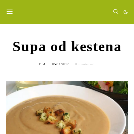
Supa od kestena
E. A.
05/11/2017
0 minute read