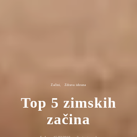
Začini
Zdrava ishrana
Top 5 zimskih
začina