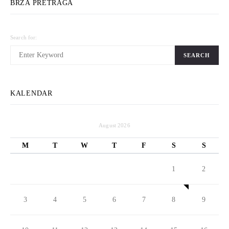
BRZA PRETRAGA
Search for:
SEARCH
KALENDAR
August 2026
M
T
W
T
F
S
S
1
2
3
4
5
6
7
8
9