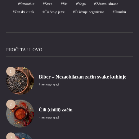
Smoothie
Stres
Vrt
Yoga
Zdrava ishrana
Zenski kutak
Čišćenje jetre
Čišćenje organizma
Đumbir
PROČITAJ I OVO
1
Biber – Nezaobilazan začin svake kuhinje
3 minute read
2
Čili (chilli) začin
4 minute read
3