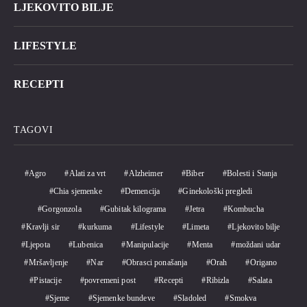
LJEKOVITO BILJE
LIFESTYLE
RECEPTI
TAGOVI
Agro
Alati za vrt
Alzheimer
Biber
Bolesti i Stanja
Chia sjemenke
Demencija
Ginekološki pregledi
Gorgonzola
Gubitak kilograma
Jetra
Kombucha
Kravlji sir
kurkuma
Lifestyle
Limeta
Ljekovito bilje
Ljepota
Lubenica
Manipulacije
Menta
moždani udar
Mršavljenje
Nar
Obrasci ponašanja
Orah
Origano
Pistacije
povremeni post
Recepti
Ribizla
Salata
Sjeme
Sjemenke bundeve
Sladoled
Smokva