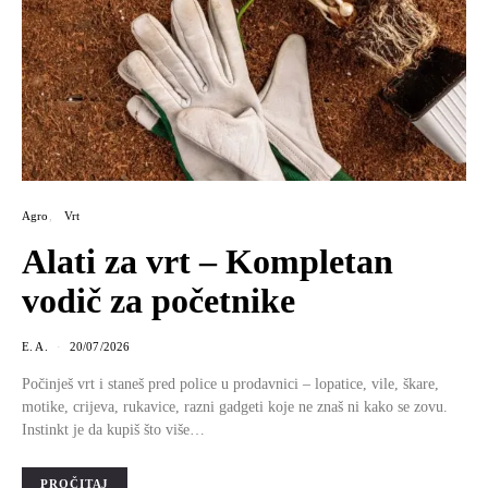
Agro
Vrt
Alati za vrt – Kompletan
vodič za početnike
E. A.
20/07/2026
Počinješ vrt i staneš pred police u prodavnici – lopatice, vile, škare,
motike, crijeva, rukavice, razni gadgeti koje ne znaš ni kako se zovu.
Instinkt je da kupiš što više…
PROČITAJ