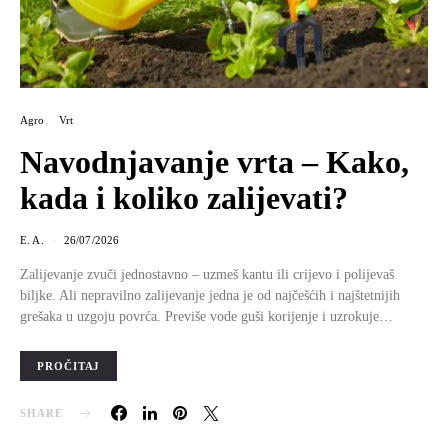
Agro
Vrt
Navodnjavanje vrta – Kako,
kada i koliko zalijevati?
E. A.
26/07/2026
Zalijevanje zvuči jednostavno – uzmeš kantu ili crijevo i polijevaš
biljke. Ali nepravilno zalijevanje jedna je od najčešćih i najštetnijih
grešaka u uzgoju povrća. Previše vode guši korijenje i uzrokuje…
PROČITAJ
SHARE