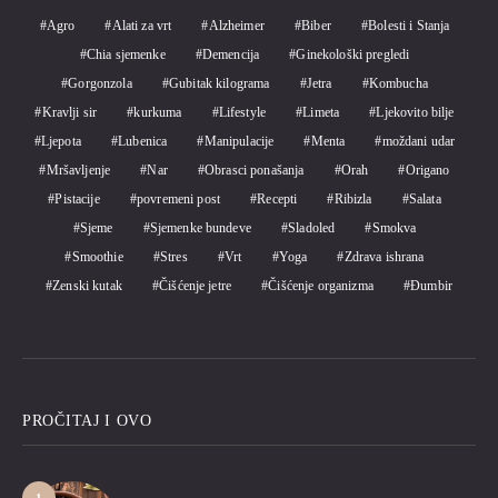
Agro
Alati za vrt
Alzheimer
Biber
Bolesti i Stanja
Chia sjemenke
Demencija
Ginekološki pregledi
Gorgonzola
Gubitak kilograma
Jetra
Kombucha
Kravlji sir
kurkuma
Lifestyle
Limeta
Ljekovito bilje
Ljepota
Lubenica
Manipulacije
Menta
moždani udar
Mršavljenje
Nar
Obrasci ponašanja
Orah
Origano
Pistacije
povremeni post
Recepti
Ribizla
Salata
Sjeme
Sjemenke bundeve
Sladoled
Smokva
Smoothie
Stres
Vrt
Yoga
Zdrava ishrana
Zenski kutak
Čišćenje jetre
Čišćenje organizma
Đumbir
PROČITAJ I OVO
1