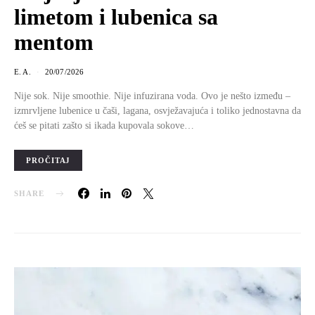
limetom i lubenica sa
mentom
E. A.
20/07/2026
Nije sok. Nije smoothie. Nije infuzirana voda. Ovo je nešto između –
izmrvljene lubenice u čaši, lagana, osvježavajuća i toliko jednostavna da
ćeš se pitati zašto si ikada kupovala sokove…
PROČITAJ
SHARE