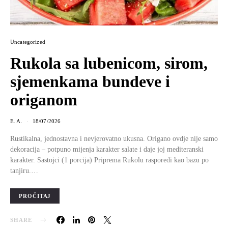
Uncategorized
Rukola sa lubenicom, sirom,
sjemenkama bundeve i
origanom
E. A.
18/07/2026
Rustikalna, jednostavna i nevjerovatno ukusna. Origano ovdje nije samo
dekoracija – potpuno mijenja karakter salate i daje joj mediteranski
karakter. Sastojci (1 porcija) Priprema Rukolu rasporedi kao bazu po
tanjiru.…
PROČITAJ
SHARE