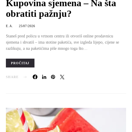
Kupovina sjemena – Na šta
obratiti pažnju?
E. A.
25/07/2026
Staneš pred policu u vrtnom centru ili otvoriš online prodavnicu
sjemena i shvatiš – ima stotine paketića, sve izgleda lijepo, cijene se
razlikuju, a na paketićima piše mnogo toga što…
PROČITAJ
SHARE