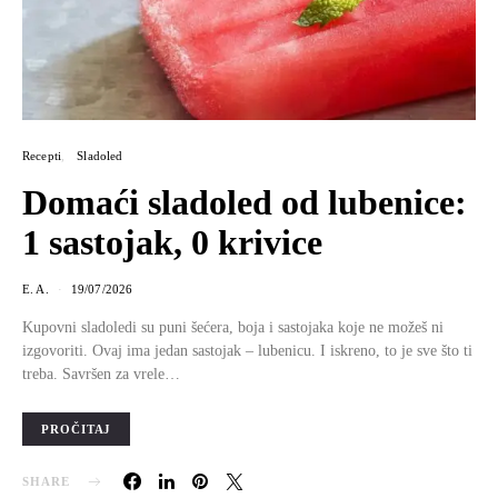
Recepti
Sladoled
Domaći sladoled od lubenice:
1 sastojak, 0 krivice
E. A.
19/07/2026
Kupovni sladoledi su puni šećera, boja i sastojaka koje ne možeš ni
izgovoriti. Ovaj ima jedan sastojak – lubenicu. I iskreno, to je sve što ti
treba. Savršen za vrele…
PROČITAJ
SHARE