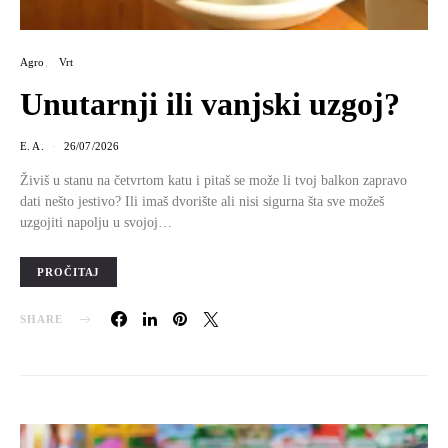
Agro
Vrt
Unutarnji ili vanjski uzgoj?
E. A.
26/07/2026
Živiš u stanu na četvrtom katu i pitaš se može li tvoj balkon zapravo
dati nešto jestivo? Ili imaš dvorište ali nisi sigurna šta sve možeš
uzgojiti napolju u svojoj…
PROČITAJ
SHARE