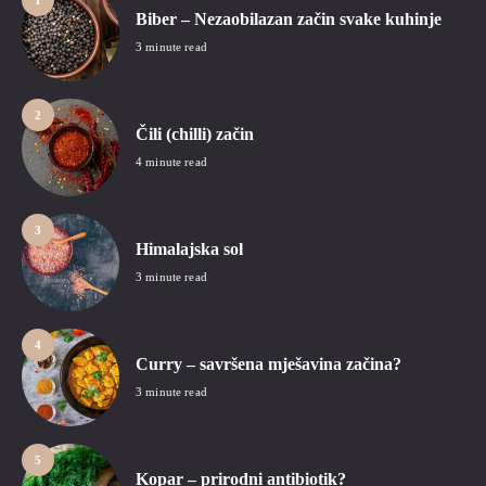
Biber – Nezaobilazan začin svake kuhinje
3 minute read
2
Čili (chilli) začin
4 minute read
3
Himalajska sol
3 minute read
4
Curry – savršena mješavina začina?
3 minute read
5
Kopar – prirodni antibiotik?