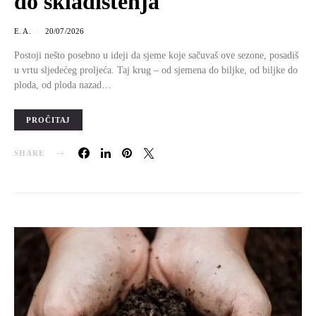
do skladištenja
E. A.
20/07/2026
Postoji nešto posebno u ideji da sjeme koje sačuvaš ove sezone, posadiš
u vrtu sljedećeg proljeća. Taj krug – od sjemena do biljke, od biljke do
ploda, od ploda nazad…
PROČITAJ
SHARE