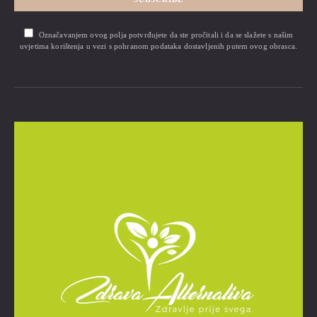
Označavanjem ovog polja potvrđujete da ste pročitali i da se slažete s našim
uvjetima korištenja u vezi s pohranom podataka dostavljenih putem ovog obrasca.