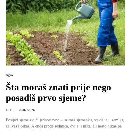
Agro
Šta moraš znati prije nego
posadiš prvo sjeme?
E. A.
20/07/2026
Posijati sjeme zvuči jednostavno – uzimaš sjemenku, staviš je u zemlju,
zalivaš i čekaš. A onda prođe sedmica, dvije, i ništa. Ili nešto nikne pa