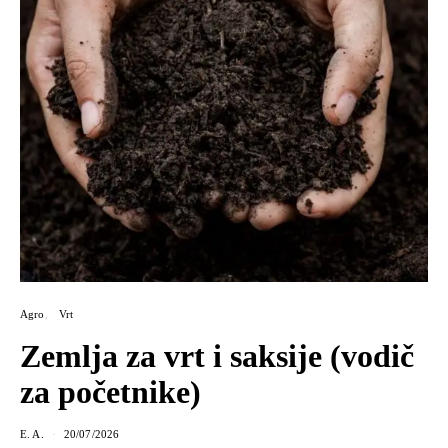
Agro
Vrt
Zemlja za vrt i saksije (vodič
za početnike)
E. A.
20/07/2026