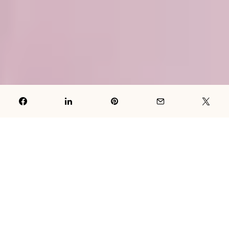
Demencija je, jednostavno rečeno, gubitak mentalnih
sposobnosti poput sposobnosti razmišljanja, pamćenja i
logičkog zaključivanja.
Taj gubitak sposobnosti mora biti
dovoljno ozbiljan da ugrožava svakodnevni život osobe.
Demencija je skupina simptoma koje mogu uzrokovati