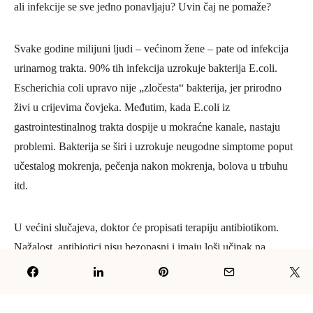
ali infekcije se sve jedno ponavljaju? Uvin čaj ne pomaže?
Svake godine milijuni ljudi – većinom žene – pate od infekcija
urinarnog trakta. 90% tih infekcija uzrokuje bakterija E.coli.
Escherichia coli upravo nije „zločesta“ bakterija, jer prirodno
živi u crijevima čovjeka. Međutim, kada E.coli iz
gastrointestinalnog trakta dospije u mokraćne kanale, nastaju
problemi. Bakterija se širi i uzrokuje neugodne simptome poput
učestalog mokrenja, pečenja nakon mokrenja, bolova u trbuhu
itd.
U većini slučajeva, doktor će propisati terapiju antibiotikom.
Nažalost, antibiotici nisu bezopasni i imaju loši učinak na
zdravlje intestinalne flore, jer ubijaju i dobre bakterije. Osim
toga, pretjerano korištenje antibiotika može izazvati mutaciju
bakterija, stvarajući nove vrste, otporne na antibiotik.