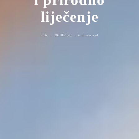
liječenje
E. A.
28/10/2020
4 minute read