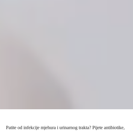
Patite od infekcije mjehura i urinarnog trakta? Pijete antibiotike,