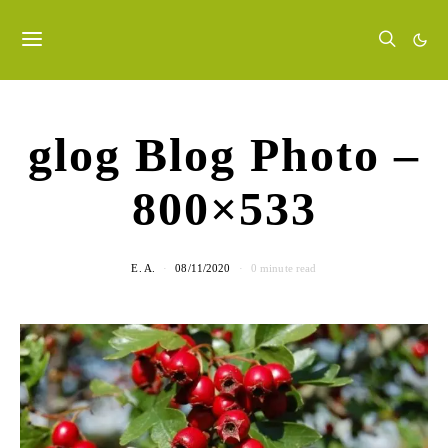
glog Blog Photo –
800×533
E. A.
08/11/2020
0 minute read