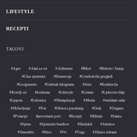
LIFESTYLE
RECEPTI
TAGOVI
Agro
Alati za vrt
Alzheimer
Biber
Bolesti i Stanja
Chia sjemenke
Demencija
Ginekološki pregledi
Gorgonzola
Gubitak kilograma
Jetra
Kombucha
Kravlji sir
kurkuma
Lifestyle
Limeta
Ljekovito bilje
Ljepota
Lubenica
Manipulacije
Menta
moždani udar
Mršavljenje
Nar
Obrasci ponašanja
Orah
Origano
Pistacije
povremeni post
Recepti
Ribizla
Salata
Sjeme
Sjemenke bundeve
Sladoled
Smokva
Smoothie
Stres
Vrt
Yoga
Zdrava ishrana