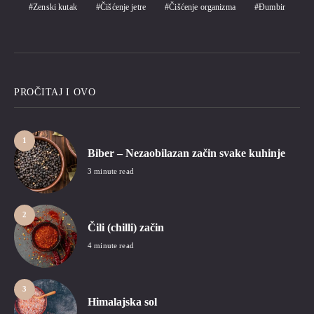
Zenski kutak
Čišćenje jetre
Čišćenje organizma
Đumbir
PROČITAJ I OVO
1
Biber – Nezaobilazan začin svake kuhinje
3 minute read
2
Čili (chilli) začin
4 minute read
3
Himalajska sol