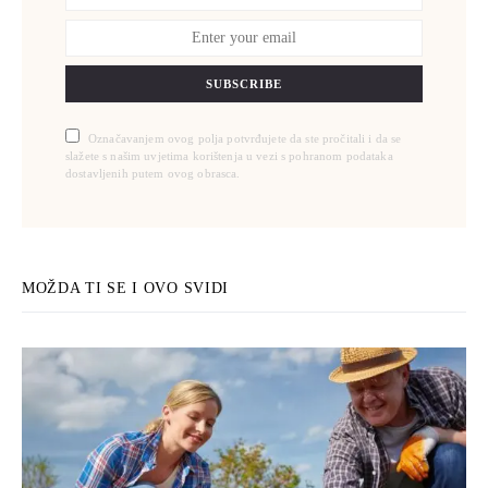
SUBSCRIBE
Označavanjem ovog polja potvrđujete da ste pročitali i da se
slažete s našim uvjetima korištenja u vezi s pohranom podataka
dostavljenih putem ovog obrasca.
MOŽDA TI SE I OVO SVIDI