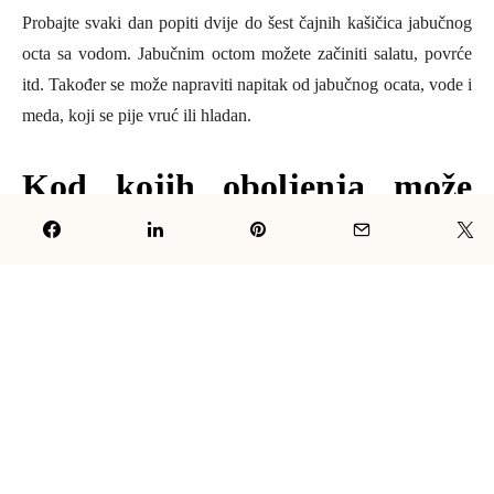
Probajte svaki dan popiti dvije do šest čajnih kašičica jabučnog
octa sa vodom. Jabučnim octom možete začiniti salatu, povrće
itd. Također se može napraviti napitak od jabučnog ocata, vode i
meda, koji se pije vruć ili hladan.
Kod kojih oboljenja može
pomoći jabučni ocat
Postoje mnoga oboljenja i stanja, koja možete liječiti sa
jabučnim
octom
. Neka od njih su:
Artritis
Osim toga što svaki dan pijete nekoliko kašičica octa, možete
natopiti bolno mjesto sa vrućom otopinom octa i vode (pola čaše