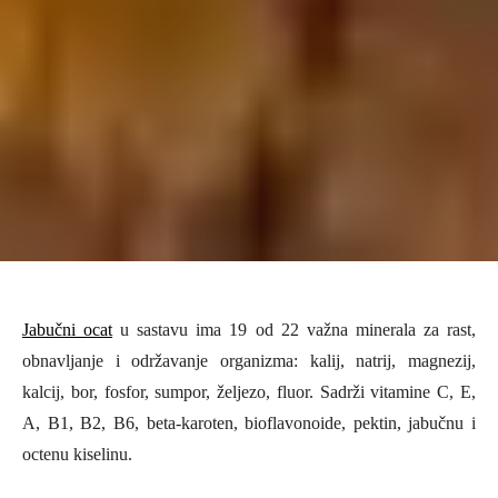
Jabučni ocat
u sastavu ima 19 od 22 važna minerala za rast,
obnavljanje i održavanje organizma: kalij, natrij, magnezij,
kalcij, bor, fosfor, sumpor, željezo, fluor. Sadrži vitamine C, E,
A, B1, B2, B6, beta-karoten, bioflavonoide, pektin, jabučnu i
octenu kiselinu.