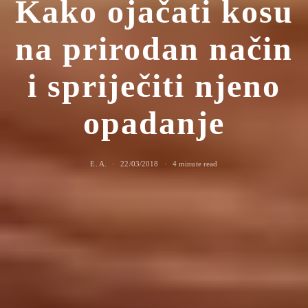
Kako ojačati kosu
na prirodan način
i spriječiti njeno
opadanje
E. A.
22/03/2018
4 minute read