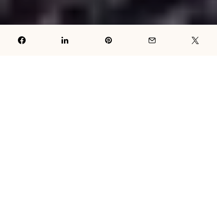
Ukoliko niste zadovoljni izgledom i kvalitetom vaše kose,
pročitajte naše savjete kako ojačati kosu na prirodan način i
spriječiti njeno opadanje.
Mnoge žene se u svom životu susretnu sa opadanjem kose ili
njenim slabljenjem.
Razlozi ovih neugodnih probelma su
brojni
– od izmjene godišnjeg doba (kosa više pada u jesen), do
stresa, hormonalnog poremećaja, određenih bolesti, nuspojava
lijekova, loše ishrane, preagresivnih tretmana na kosi (prečesto
farbanje kose, minival…) pa do genetike.