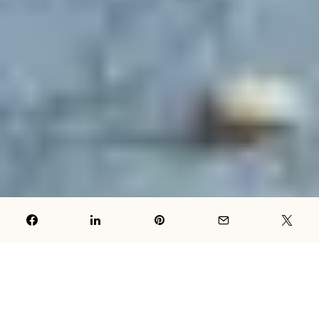
Kinoa je pseudo žitarica koja potiče sa područja Anda. Izuzetnih
je nutritivnih vrijednosti, preporučuje se u ishrani dijabetičara,