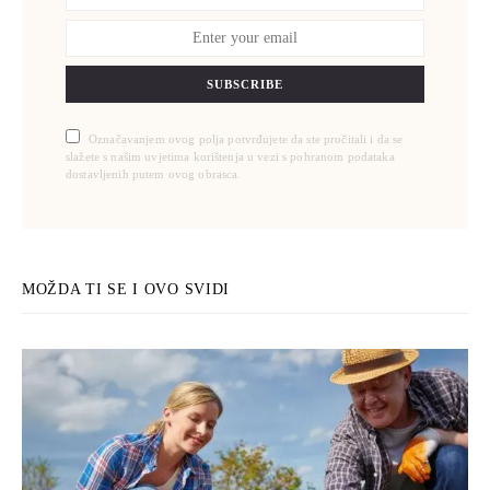
SUBSCRIBE
Označavanjem ovog polja potvrđujete da ste pročitali i da se
slažete s našim uvjetima korištenja u vezi s pohranom podataka
dostavljenih putem ovog obrasca.
MOŽDA TI SE I OVO SVIDI