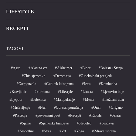
LIFESTYLE
RECEPTI
TAGOVI
Agro
Alati za vrt
Alzheimer
Biber
Bolesti i Stanja
Chia sjemenke
Demencija
Ginekološki pregledi
Gorgonzola
Gubitak kilograma
Jetra
Kombucha
Kravlji sir
kurkuma
Lifestyle
Limeta
Ljekovito bilje
Ljepota
Lubenica
Manipulacije
Menta
moždani udar
Mršavljenje
Nar
Obrasci ponašanja
Orah
Origano
Pistacije
povremeni post
Recepti
Ribizla
Salata
Sjeme
Sjemenke bundeve
Sladoled
Smokva
Smoothie
Stres
Vrt
Yoga
Zdrava ishrana