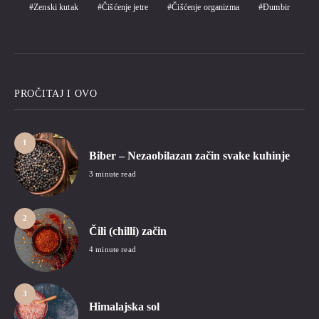
Zenski kutak
Čišćenje jetre
Čišćenje organizma
Đumbir
PROČITAJ I OVO
1
Biber – Nezaobilazan začin svake kuhinje
3 minute read
2
Čili (chilli) začin
4 minute read
3
Himalajska sol