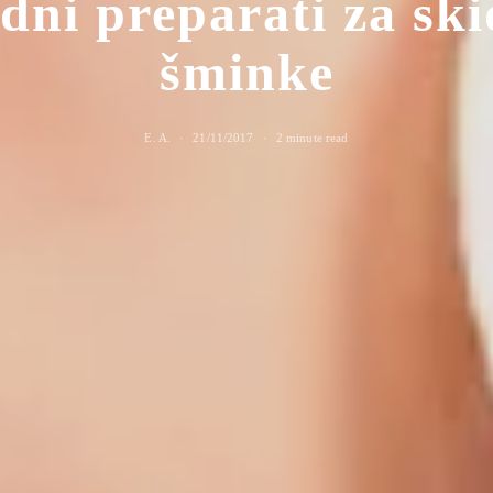
dni preparati za sk
šminke
E. A.
21/11/2017
2 minute read