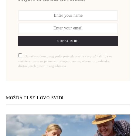
SUBSCRIBE
Označavanjem ovog polja potvrđujete da ste pročitali i da se
slažete s našim uvjetima korištenja u vezi s pohranom podataka
dostavljenih putem ovog obrasca.
MOŽDA TI SE I OVO SVIDI