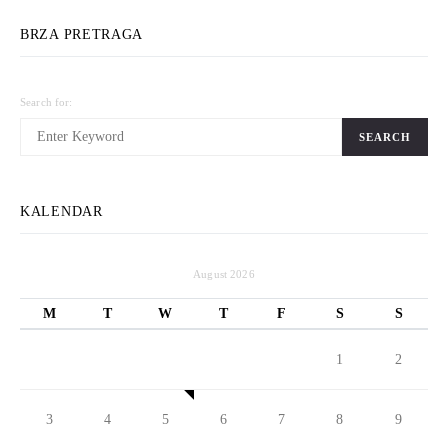
BRZA PRETRAGA
Search for:
SEARCH
KALENDAR
August 2026
M
T
W
T
F
S
S
1
2
3
4
5
6
7
8
9