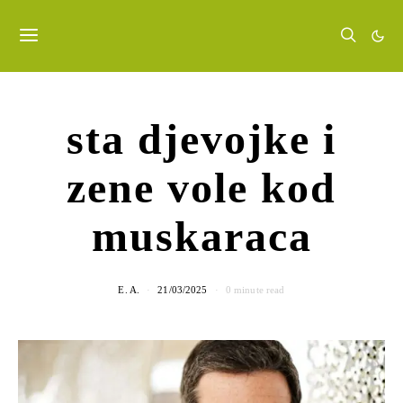
sta djevojke i
zene vole kod
muskaraca
E. A.
21/03/2025
0 minute read