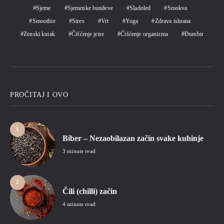
Sjeme
Sjemenke bundeve
Sladoled
Smokva
Smoothie
Stres
Vrt
Yoga
Zdrava ishrana
Zenski kutak
Čišćenje jetre
Čišćenje organizma
Đumbir
PROČITAJ I OVO
1
Biber – Nezaobilazan začin svake kuhinje
3 minute read
2
Čili (chilli) začin
4 minute read