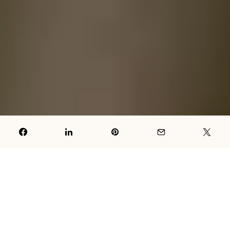
Ponekad vam je potrebno da se držite određenih pravila da ne
biste bili pod konstantnim stresom. Za stanje u sopstvenom
životu ste obično sami krivi, a postoji 10 načina da uvijek budete
smireni i na taj način nešto promijenite.