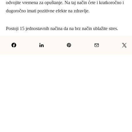
odvojite vremena za opuštanje. Na taj način ćete i kratkoročno i
dugoročno imati pozitivne efekte na zdravlje.
Postoji 15 jednostavnih načina da na brz način ublažite stres.
1. Idite na masažu.
2. Meditirajte.
3. Redovno vježbajte.
4. Priuštite sebi opuštajuću toplu kupku.
5. Posjetite saunu.