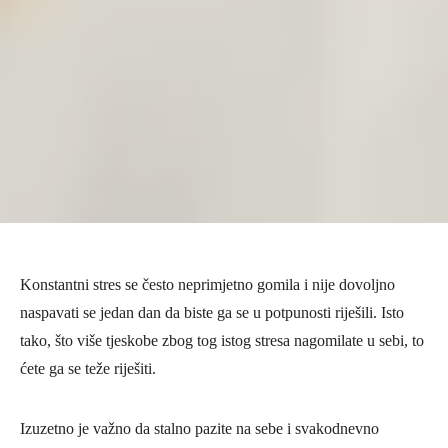
Konstantni stres se često neprimjetno gomila i nije dovoljno
naspavati se jedan dan da biste ga se u potpunosti riješili. Isto
tako, što više tjeskobe zbog tog istog stresa nagomilate u sebi, to
ćete ga se teže riješiti.
Izuzetno je važno da stalno pazite na sebe i svakodnevno