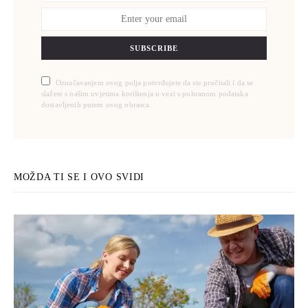
SUBSCRIBE
Označavanjem ovog polja potvrđujete da ste pročitali i da se
slažete s našim uvjetima korištenja u vezi s pohranom podataka
dostavljenih putem ovog obrasca.
MOŽDA TI SE I OVO SVIDI