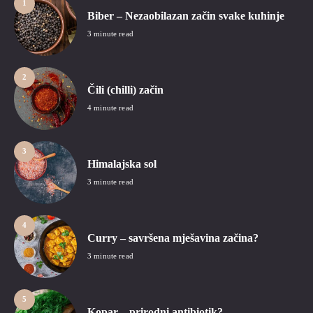
1
Biber – Nezaobilazan začin svake kuhinje
3 minute read
2
Čili (chilli) začin
4 minute read
3
Himalajska sol
3 minute read
4
Curry – savršena mješavina začina?
3 minute read
5
Kopar – prirodni antibiotik?