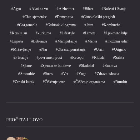
Agro
Alati za vrt
Alzheimer
Biber
Bolesti i Stanja
Chia sjemenke
Demencija
Ginekološki pregledi
Gorgonzola
Gubitak kilograma
Jetra
Kombucha
Kravlji sir
kurkuma
Lifestyle
Limeta
Ljekovito bilje
Ljepota
Lubenica
Manipulacije
Menta
moždani udar
Mršavljenje
Nar
Obrasci ponašanja
Orah
Origano
Pistacije
povremeni post
Recepti
Ribizla
Salata
Sjeme
Sjemenke bundeve
Sladoled
Smokva
Smoothie
Stres
Vrt
Yoga
Zdrava ishrana
Zenski kutak
Čišćenje jetre
Čišćenje organizma
Đumbir
PROČITAJ I OVO