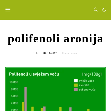
polifenoli aronija
E. A.
04/11/2017
0 minute read